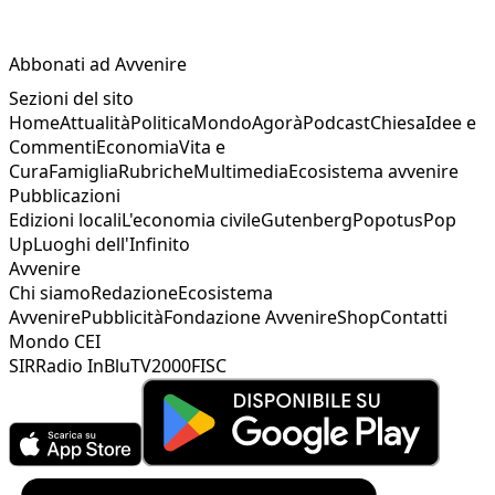
Abbonati ad Avvenire
Sezioni del sito
Home
Attualità
Politica
Mondo
Agorà
Podcast
Chiesa
Idee e
Commenti
Economia
Vita e
Cura
Famiglia
Rubriche
Multimedia
Ecosistema avvenire
Pubblicazioni
Edizioni locali
L'economia civile
Gutenberg
Popotus
Pop
Up
Luoghi dell'Infinito
Avvenire
Chi siamo
Redazione
Ecosistema
Avvenire
Pubblicità
Fondazione Avvenire
Shop
Contatti
Mondo CEI
SIR
Radio InBlu
TV2000
FISC