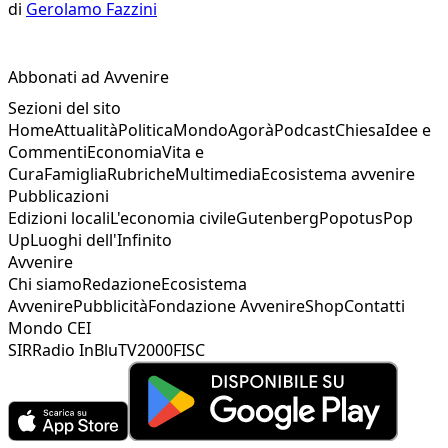
di
Gerolamo Fazzini
Abbonati ad Avvenire
Sezioni del sito
Home
Attualità
Politica
Mondo
Agorà
Podcast
Chiesa
Idee e
Commenti
Economia
Vita e
Cura
Famiglia
Rubriche
Multimedia
Ecosistema avvenire
Pubblicazioni
Edizioni locali
L'economia civile
Gutenberg
Popotus
Pop
Up
Luoghi dell'Infinito
Avvenire
Chi siamo
Redazione
Ecosistema
Avvenire
Pubblicità
Fondazione Avvenire
Shop
Contatti
Mondo CEI
SIR
Radio InBlu
TV2000
FISC