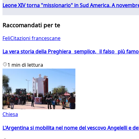
Leone XIV torna "missionario" in Sud America. A novembre
Raccomandati per te
FeliCitazioni francescane
La vera storia della Preghiera semplice, il falso più fam
1 min di lettura
Chiesa
L'Argentina si mobilita nel nome del vescovo Angelelli e dei