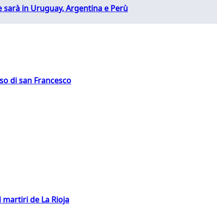
 sarà in Uruguay, Argentina e Perù
oso di san Francesco
 martiri de La Rioja