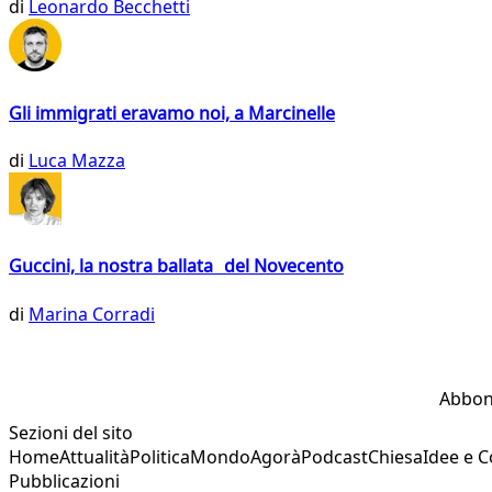
di
Leonardo Becchetti
Gli immigrati eravamo noi, a Marcinelle
di
Luca Mazza
Guccini, la nostra ballata del Novecento
di
Marina Corradi
Abbon
Sezioni del sito
Home
Attualità
Politica
Mondo
Agorà
Podcast
Chiesa
Idee e 
Pubblicazioni