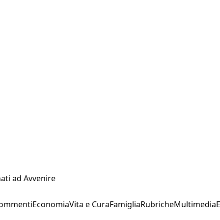
ati ad Avvenire
Commenti
Economia
Vita e Cura
Famiglia
Rubriche
Multimedia