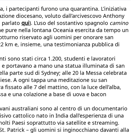
, i partecipanti furono una quarantina. L’iniziativa
zazione diocesano, voluto dall’arcivescovo Anthony
o parlato
qui
). L’uso del sostantivo spagnolo
camino
he pure nella lontana Oceania esercita da tempo un
notturno riservato agli uomini per onorare san
a 22 km e, insieme, una testimonianza pubblica di
nti sono stati circa 1.200, studenti e lavoratori
ri e portavano a mano una statua illuminata di san
lla parte sud di Sydney; alle 20 la Messa celebrata
chiese. A ogni tappa una meditazione su san
issato alle 7 del mattino, con la luce dell’alba,
essa e una colazione a base di uova e bacon
ovani australiani sono al centro di un documentario
sivo cattolico nato in India dall’esperienza di una
lti Paesi soprattutto via satellite e streaming.
St. Patrick – gli uomini si inginocchiano davanti alla