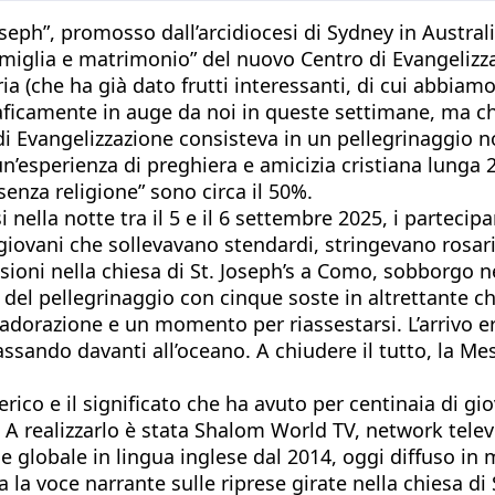
eph”, promosso dall’arcidiocesi di Sydney in Australia
 famiglia e matrimonio” del nuovo Centro di Evangeliz
a (che ha già dato frutti interessanti, di cui abbiam
aficamente in auge da noi in queste settimane, ma c
 di Evangelizzazione consisteva in un pellegrinaggio 
: un’esperienza di preghiera e amicizia cristiana lung
senza religione” sono circa il 50%.
nella notte tra il 5 e il 6 settembre 2025, i partecipa
 giovani che sollevavano stendardi, stringevano rosa
ioni nella chiesa di St. Joseph’s a Como, sobborgo ne
o del pellegrinaggio con cinque soste in altrettante 
razione e un momento per riassestarsi. L’arrivo era f
assando davanti all’oceano. A chiudere il tutto, la M
ico e il significato che ha avuto per centinaia di gi
. A realizzarlo è stata Shalom World TV, network televi
globale in lingua inglese dal 2014, oggi diffuso in mo
a la voce narrante sulle riprese girate nella chiesa di 