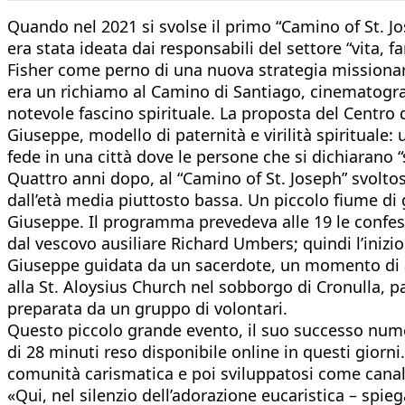
Quando nel 2021 si svolse il primo “Camino of St. Jos
era stata ideata dai responsabili del settore “vita,
Fisher come perno di una nuova strategia missionari
era un richiamo al Camino di Santiago, cinematogr
notevole fascino spirituale. La proposta del Centro
Giuseppe, modello di paternità e virilità spirituale
fede in una città dove le persone che si dichiarano “
Quattro anni dopo, al “Camino of St. Joseph” svoltosi 
dall’età media piuttosto bassa. Un piccolo fiume di
Giuseppe. Il programma prevedeva alle 19 le confess
dal vescovo ausiliare Richard Umbers; quindi l’inizi
Giuseppe guidata da un sacerdote, un momento di ado
alla St. Aloysius Church nel sobborgo di Cronulla, p
preparata da un gruppo di volontari.
Questo piccolo grande evento, il suo successo numer
di 28 minuti reso disponibile online in questi giorni
comunità carismatica e poi sviluppatosi come canale 
«Qui, nel silenzio dell’adorazione eucaristica – spieg