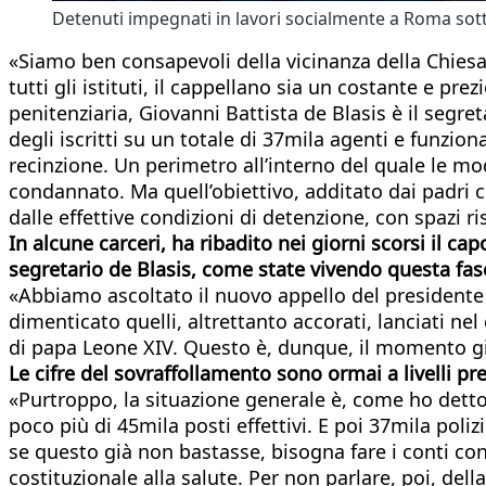
Detenuti impegnati in lavori socialmente a Roma sotto
«Siamo ben consapevoli della vicinanza della Chiesa a
tutti gli istituti, il cappellano sia un costante e pre
penitenziaria, Giovanni Battista de Blasis è il segre
degli iscritti su un totale di 37mila agenti e funzi
recinzione. Un perimetro all’interno del quale le mo
condannato. Ma quell’obiettivo, additato dai padri co
dalle effettive condizioni di detenzione, con spazi ris
In alcune carceri, ha ribadito nei giorni scorsi il ca
segretario de Blasis, come state vivendo questa fas
«Abbiamo ascoltato il nuovo appello del president
dimenticato quelli, altrettanto accorati, lanciati n
di papa Leone XIV. Questo è, dunque, il momento giusto
Le cifre del sovraffollamento sono ormai a livelli p
«Purtroppo, la situazione generale è, come ho detto, 
poco più di 45mila posti effettivi. E poi 37mila poliz
se questo già non bastasse, bisogna fare i conti con l
costituzionale alla salute. Per non parlare, poi, del