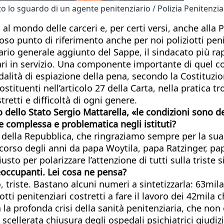
 lo sguardo di un agente penitenziario / Polizia Penitenzia
l mondo delle carceri e, per certi versi, anche alla P
zioso punto di riferimento anche per noi poliziotti peni
tario generale aggiunto del Sappe, il sindacato più ra
onari in servizio. Una componente importante di quel
dalità di espiazione della pena, secondo la Costituzi
stituenti nell’articolo 27 della Carta, nella pratica 
tretti e difficoltà di ogni genere.
po dello Stato Sergio Mattarella, «le condizioni sono de
e complessa e problematica negli istituti?
e della Repubblica, che ringraziamo sempre per la s
el corso degli anni da papa Woytila, papa Ratzinger, p
 per polarizzare l’attenzione di tutti sulla triste sit
reoccupanti. Lei cosa ne pensa?
triste. Bastano alcuni numeri a sintetizzarla: 63mila d
iotti penitenziari costretti a fare il lavoro dei 42mil
a profonda crisi della sanità penitenziaria, che non è 
la scellerata chiusura degli ospedali psichiatrici giud