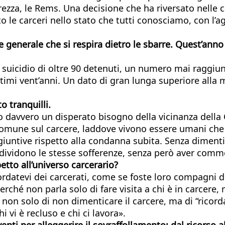
rezza, le Rems. Una decisione che ha riversato nelle ca
o le carceri nello stato che tutti conosciamo, con l’a
 generale che si respira dietro le sbarre. Quest’anno 
 suicidio di oltre 90 detenuti, un numero mai raggiunt
 ultimi vent’anni. Un dato di gran lunga superiore alla
o tranquilli.
davvero un disperato bisogno della vicinanza della Ch
e comune sul carcere, laddove vivono essere umani ch
tive rispetto alla condanna subita. Senza dimenticare
ndividono le stesse sofferenze, senza però aver comm
petto all’universo carcerario?
icordatevi dei carcerati, come se foste loro compagni d
erché non parla solo di fare visita a chi è in carcere
a non solo di non dimenticare il carcere, ma di “ricord
i vi è recluso e chi ci lavora».
nti per alleggerire il sovraffollamento: dal ricorso a