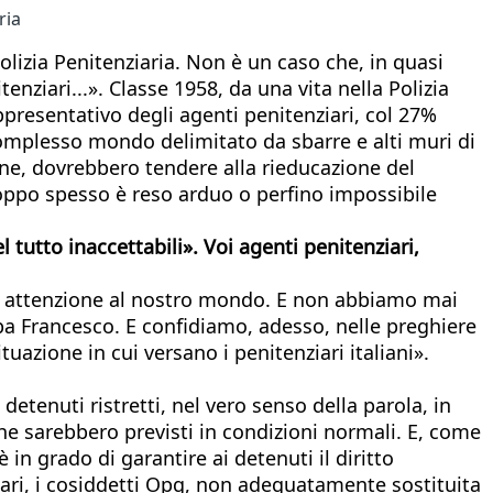
ria
olizia Penitenziaria. Non è un caso che, in quasi
tenziari...». Classe 1958, da una vita nella Polizia
ppresentativo degli agenti penitenziari, col 27%
 complesso mondo delimitato da sbarre e alti muri di
one, dovrebbero tendere alla rieducazione del
troppo spesso è reso arduo o perfino impossibile
l tutto inaccettabili». Voi agenti penitenziari,
ua attenzione al nostro mondo. E non abbiamo mai
apa Francesco. E confidiamo, adesso, nelle preghiere
uazione in cui versano i penitenziari italiani».
etenuti ristretti, nel vero senso della parola, in
a che sarebbero previsti in condizioni normali. E, come
in grado di garantire ai detenuti il diritto
iziari, i cosiddetti Opg, non adeguatamente sostituita