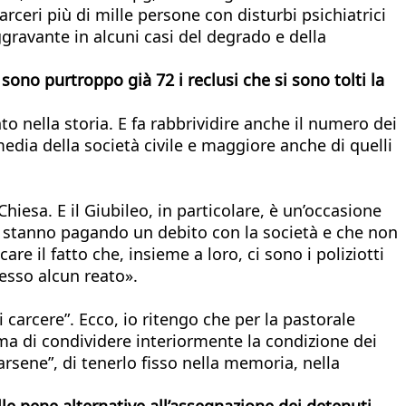
rceri più di mille persone con disturbi psichiatrici
ggravante in alcuni casi del degrado e della
sono purtroppo già 72 i reclusi che si sono tolti la
o nella storia. E fa rabbrividire anche il numero dei
 media della società civile e maggiore anche di quelli
iesa. E il Giubileo, in particolare, è un’occasione
e stanno pagando un debito con la società e che non
 il fatto che, insieme a loro, ci sono i poliziotti
esso alcun reato».
i carcere”. Ecco, io ritengo che per la pastorale
, ma di condividere interiormente la condizione dei
arsene”, di tenerlo fisso nella memoria, nella
lle pene alternative all’assegnazione dei detenuti