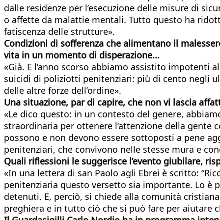
dalle residenze per l’esecuzione delle misure di sicu
o affette da malattie mentali. Tutto questo ha ridott
fatiscenza delle strutture».
Condizioni di sofferenza che alimentano il malessere
vita in un momento di disperazione...
«Già. E l’anno scorso abbiamo assistito impotenti al
suicidi di poliziotti penitenziari: più di cento negli
delle altre forze dell’ordine».
Una situazione, par di capire, che non vi lascia affatt
«Le dico questo: in un contesto del genere, abbiamo 
straordinaria per ottenere l’attenzione della gent
possono e non devono essere sottoposti a pene aggiun
penitenziari, che convivono nelle stesse mura e co
Quali riflessioni le suggerisce l’evento giubilare, ris
«In una lettera di san Paolo agli Ebrei è scritto: “R
penitenziaria questo versetto sia importante. Lo è p
detenuti. E, perciò, si chiede alla comunità cristian
preghiera e in tutto ciò che si può fare per aiutare ch
Il Guardasigilli Carlo Nordio ha in programma interve