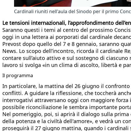
Cardinali riuniti nell'aula del Sinodo per il primo Co
Le tensioni internazionali, l’approfondimento dell’e
Saranno questi i temi al centro del prossimo Conci
oggi in una lettera ai porporati dal cardinale decano
Prevost dopo quello del 7 e 8 gennaio, saranno quatt
News. Lo scopo dell’incontro, ricorda il cardinale Re
contare sull’aiuto attivo e sul sostegno di ciascuno 
lavoro si svolga «in un clima di ascolto, libertà e p
Il programma
In particolare, la mattina del 26 giugno il confronto
conflitti. A guidare la riflessione, che toccherà anc
interrogativi attraversano oggi con maggiore forza i 
possibile riconciliazione le sembra importante port
Nel pomeriggio, poi, si aprirà il dialogo sulla prima 
della potenza e la civiltà dell'amore», e vedrà un 
proseguirà il 27 giugno mattina, quando i cardinali 