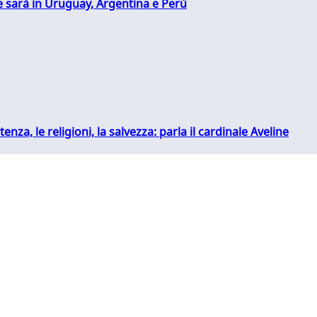
 sarà in Uruguay, Argentina e Perù
tenza, le religioni, la salvezza: parla il cardinale Aveline