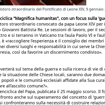
ncistoro straordinario del Pontificato di Leone XIV, 9 genna
nciclica "Magnifica humanitas", con un focus sulla 'gu
storo straordinario convocato da papa Leone XIV per 
 Giovanni Battista Re. Le sessioni di lavoro, per il s
ro e si terranno in Vaticano tra l’aula Paolo VI e l’a
, è «raccogliere l’esperienza e il consiglio dei membri
nei diversi luoghi e responsabilità in cui serve la Chi
arresia, così da favorire un discernimento condiviso».
 verterà sul tema della guerra e sulla ricerca di vie 
he la situazione delle Chiese locali, saranno due doma
popoli e le comunità ecclesiali affidate alla Sua cura
are all’ascolto comune?».
enciclica del Papa, publicata il 25 maggio scorso. Il f
confronto anche sul superamento del concetto di 'gue
si confronteranno sulla necessità di costruire relazio