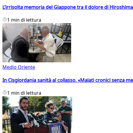
L’irrisolta memoria del Giappone tra il dolore di Hiroshima
1 min di lettura
Medio Oriente
In Cisgiordania sanità al collasso. «Malati cronici senza med
1 min di lettura