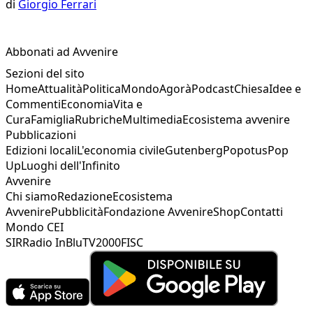
di
Giorgio Ferrari
Abbonati ad Avvenire
Sezioni del sito
Home
Attualità
Politica
Mondo
Agorà
Podcast
Chiesa
Idee e
Commenti
Economia
Vita e
Cura
Famiglia
Rubriche
Multimedia
Ecosistema avvenire
Pubblicazioni
Edizioni locali
L'economia civile
Gutenberg
Popotus
Pop
Up
Luoghi dell'Infinito
Avvenire
Chi siamo
Redazione
Ecosistema
Avvenire
Pubblicità
Fondazione Avvenire
Shop
Contatti
Mondo CEI
SIR
Radio InBlu
TV2000
FISC