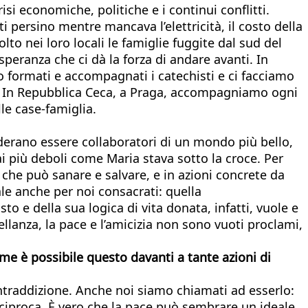
si economiche, politiche e i continui conflitti.
 persino mentre mancava l’elettricità, il costo della
lto nei loro locali le famiglie fuggite dal sud del
peranza che ci dà la forza di andare avanti. In
o formati e accompagnati i catechisti e ci facciamo
ti. In Repubblica Ceca, a Praga, accompagniamo ogni
le case-famiglia.
erano essere collaboratori di un mondo più bello,
i più deboli come Maria stava sotto la croce. Per
che può sanare e salvare, e in azioni concrete da
le anche per noi consacrati: quella
sto e della sua logica di vita donata, infatti, vuole e
ellanza, la pace e l’amicizia non sono vuoti proclami,
ome è possibile questo davanti a tante azioni di
ontraddizione. Anche noi siamo chiamati ad esserlo:
eciproca. È vero che la pace può sembrare un ideale