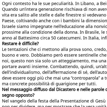
Ogni contesto ha le sue peculiarità. In Libano, a Bei
Quando un’intera generazione rischiava di non avere 
vita era salito alle stelle e dalle finestre si vedev
Paese, coltivando anche con i bambini la dimensione
Israele siamo impegnate nell’educazione alla nonvio
prossime alla condizione della donna. In Brasile, l
anno al Battesimo circa 50 catecumeni. In Italia, inf
Restare è difficile?
Le tentazioni che ci mettono alla prova sono, cred
buono e vero. Dobbiamo però essere sentinelle che s
noi, questo non sia solo un atteggiamento, ma una v
portare avanti insieme. Combattendo, quindi, un’altr
dell’individualismo, dell’affermazione di sé, dell’auto
deve essere oggi più che mai una “controparola” a tut
ma concrete possibilità di guarigione per tutti.
Nel messaggio diffuso dal Dicastero e nelle parole d
segno opposto?
Nel vangelo della festa della Presentazione di Gesù
non per dividere, ma per mostrare che la vera unità 