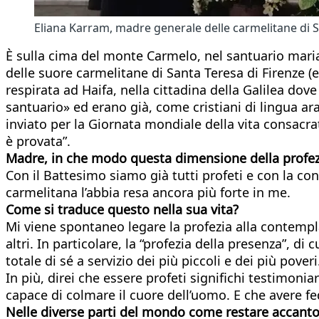
Eliana Karram, madre generale delle carmelitane di S
È sulla cima del monte Carmelo, nel santuario maria
delle suore carmelitane di Santa Teresa di Firenze (e
respirata ad Haifa, nella cittadina della Galilea dov
santuario» ed erano già, come cristiani di lingua ar
inviato per la Giornata mondiale della vita consacra
è provata”.
Madre, in che modo questa dimensione della profezia
Con il Battesimo siamo già tutti profeti e con la c
carmelitana l’abbia resa ancora più forte in me.
Come si traduce questo nella sua vita?
Mi viene spontaneo legare la profezia alla contempla
altri. In particolare, la “profezia della presenza”, di
totale di sé a servizio dei più piccoli e dei più poveri
In più, direi che essere profeti significhi testimonia
capace di colmare il cuore dell’uomo. E che avere fede
Nelle diverse parti del mondo come restare accanto a