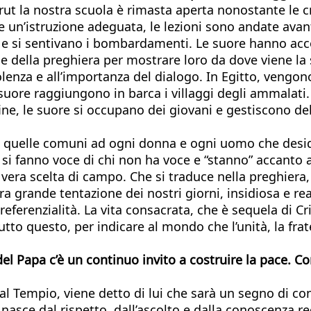
rut la nostra scuola è rimasta aperta nonostante le cri
un’istruzione adeguata, le lezioni sono andate avanti
ano e si sentivano i bombardamenti. Le suore hanno acco
 della preghiera per mostrare loro da dove viene la s
lenza e all’importanza del dialogo. In Egitto, vengon
e suore raggiungono in barca i villaggi degli ammala
ine, le suore si occupano dei giovani e gestiscono del
o, quelle comuni ad ogni donna e ogni uomo che desid
i fanno voce di chi non ha voce e “stanno” accanto a
era scelta di campo. Che si traduce nella preghiera, 
a grande tentazione dei nostri giorni, insidiosa e rea
referenzialità. La vita consacrata, che è sequela di Cri
to questo, per indicare al mondo che l’unità, la frat
el Papa c’è un continuo invito a costruire la pace. C
 al Tempio, viene detto di lui che sarà un segno di c
nasce dal rispetto, dall’ascolto e dalla conoscenza r