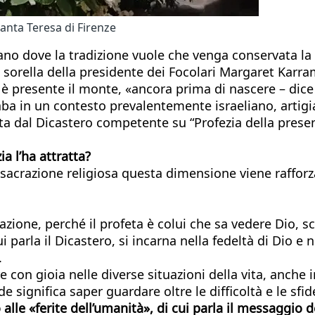
anta Teresa di Firenze
no dove la tradizione vuole che venga conservata la 
 sorella della presidente dei Focolari Margaret Karram
e è presente il monte, «ancora prima di nascere – dice 
aba in un contesto prevalentemente israeliano, artigia
ta dal Dicastero competente su “Profezia della presenz
 l’ha attratta?
onsacrazione religiosa questa dimensione viene raffor
zione, perché il profeta è colui che sa vedere Dio, s
 cui parla il Dicastero, si incarna nella fedeltà di Dio 
.
re con gioia nelle diverse situazioni della vita, anche 
 significa saper guardare oltre le difficoltà e le sfide
lle «ferite dell’umanità», di cui parla il messaggio d