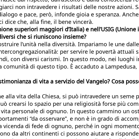
giarci non intravedere i risultati delle nostre azioni
ialogo e pace, però, infonde gioia e speranza. Anche i
dice che, alla fine, il bene vincerà.
ne superiori maggiori d’Italia) e nell’USIG (Unione i
versi che si riuniscono insieme?
costruire l’unità nella diversità. Impariamo le une dal
ll’intercongregazionalità: per servire le povertà attua
indi, con diversi carismi. In questo modo, nei luoghi 
na comunità di questo tipo. È accaduto a Lampedusa, d
stimonianza di vita a servizio del Vangelo? Cosa posso
 alla vita della Chiesa, si può intravedere un seme p
può crearsi lo spazio per una religiosità forse più co
lla vita personale di ognuno. In questo cammino un os
ortamenti “da osservare”, e non è in grado di accomp
la vicenda di fede di ognuno, perché in ogni momento 
gono da altri continenti ci possono aiutare a risponder