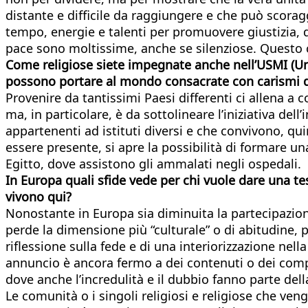
distante e difficile da raggiungere e che può scorag
tempo, energie e talenti per promuovere giustizia, d
pace sono moltissime, anche se silenziose. Questo ci 
Come religiose siete impegnate anche nell’USMI (Unio
possono portare al mondo consacrate con carismi di
Provenire da tantissimi Paesi differenti ci allena a 
ma, in particolare, è da sottolineare l’iniziativa de
appartenenti ad istituti diversi e che convivono, qu
essere presente, si apre la possibilità di formare u
Egitto, dove assistono gli ammalati negli ospedali.
In Europa quali sfide vede per chi vuole dare una te
vivono
qui?
Nonostante in Europa sia diminuita la partecipazione
perde la dimensione più “culturale” o di abitudine, 
riflessione sulla fede e di una interiorizzazione ne
annuncio è ancora fermo a dei contenuti o dei comp
dove anche l’incredulità e il dubbio fanno parte del
Le comunità o i singoli religiosi e religiose che ven