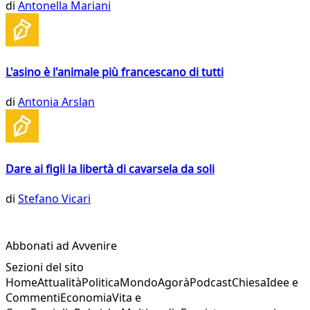
di
Antonella Mariani
L'asino è l'animale più francescano di tutti
di
Antonia Arslan
Dare ai figli la libertà di cavarsela da soli
di
Stefano Vicari
Abbonati ad Avvenire
Sezioni del sito
Home
Attualità
Politica
Mondo
Agorà
Podcast
Chiesa
Idee e
Commenti
Economia
Vita e