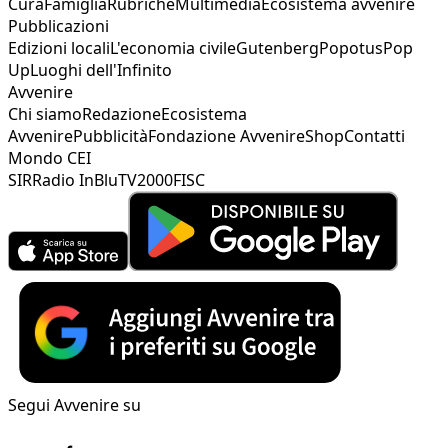
Cura
Famiglia
Rubriche
Multimedia
Ecosistema avvenire
Pubblicazioni
Edizioni locali
L'economia civile
Gutenberg
Popotus
Pop
Up
Luoghi dell'Infinito
Avvenire
Chi siamo
Redazione
Ecosistema
Avvenire
Pubblicità
Fondazione Avvenire
Shop
Contatti
Mondo CEI
SIR
Radio InBlu
TV2000
FISC
Segui Avvenire su