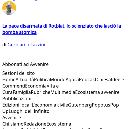
La pace disarmata di Rotblat, lo scienziato che lasciò la
bomba atomica
di
Gerolamo Fazzini
Abbonati ad Avvenire
Sezioni del sito
Home
Attualità
Politica
Mondo
Agorà
Podcast
Chiesa
Idee e
Commenti
Economia
Vita e
Cura
Famiglia
Rubriche
Multimedia
Ecosistema avvenire
Pubblicazioni
Edizioni locali
L'economia civile
Gutenberg
Popotus
Pop
Up
Luoghi dell'Infinito
Avvenire
Chi siamo
Redazione
Ecosistema