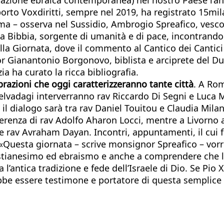
orto Voxdiritti, sempre nel 2019, ha registrato 15mila 
ima – osserva nel Sussidio, Ambrogio Spreafico, vesco
Bibbia, sorgente di umanità e di pace, incontrandoc
lla Giornata, dove il commento al Cantico dei Cantic
r Gianantonio Borgonovo, biblista e arciprete del D
a ha curato la ricca bibliografia.
razioni che oggi caratterizzeranno tante città
. A Rom
lvadagi interverranno rav Riccardo Di Segni e Luca Ma
il dialogo sarà tra rav Daniel Touitou e Claudia Milan
ferenza di rav Adolfo Aharon Locci, mentre a Livorno 
e rav Avraham Dayan. Incontri, appuntamenti, il cui f
o. «Questa giornata – scrive monsignor Spreafico – vo
ristianesimo ed ebraismo e anche a comprendere che 
antica tradizione e fede dell’Israele di Dio. Se Pio XI
be essere testimone e portatore di questa semplice v