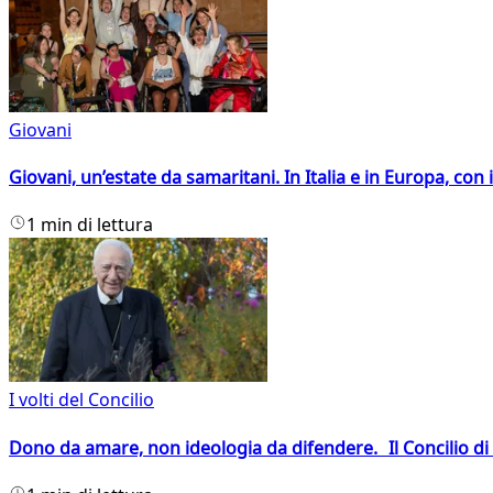
Giovani
Giovani, un’estate da samaritani. In Italia e in Europa, con 
1 min di lettura
I volti del Concilio
Dono da amare, non ideologia da difendere. Il Concilio di 