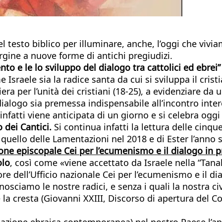
el testo biblico per illuminare, anche, l’oggi che vi
rgine a nuove forme di antichi pregiudizi.
to e le lo sviluppo del dialogo tra cattolici ed ebrei
 Israele sia la radice santa da cui si sviluppa il cri
era per l’unità dei cristiani (18-25), a evidenziare da 
alogo sia premessa indispensabile all’incontro inter
nfatti viene anticipata di un giorno e si celebra oggi 
 dei Cantici.
Si continua infatti la lettura delle cinque
, quello delle Lamentazioni nel 2018 e di Ester l’anno
ne episcopale Cei per l’ecumenismo e il dialogo in p
olo
, così come «viene accettato da Israele nella “Tanak
ore dell’Ufficio nazionale Cei per l’ecumenismo e il 
conosciamo le nostre radici, e senza i quali la nostra c
 la cresta (Giovanni XXIII, Discorso di apertura del Co
zione ebraica contemporanea) nel nostro Paese l’ann