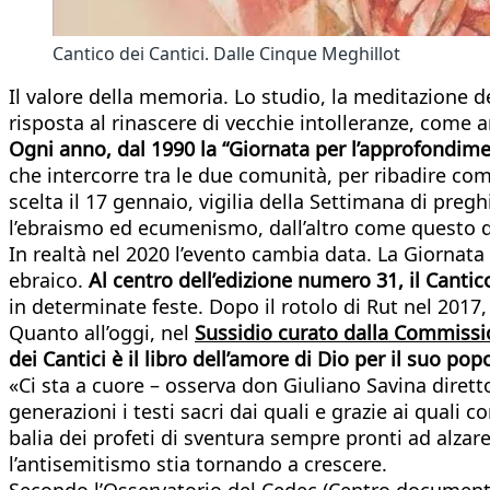
Cantico dei Cantici. Dalle Cinque Meghillot
Il valore della memoria. Lo studio, la meditazione d
risposta al rinascere di vecchie intolleranze, come a
Ogni anno, dal 1990 la “Giornata per l’approfondimen
che intercorre tra le due comunità, per ribadire come
scelta il 17 gennaio, vigilia della Settimana di preghi
l’ebraismo ed ecumenismo, dall’altro come questo di
In realtà nel 2020 l’evento cambia data. La Giornata i
ebraico.
Al centro dell’edizione numero 31, il Cantico
in determinate feste. Dopo il rotolo di Rut nel 2017
Quanto all’oggi, nel
Sussidio curato dalla Commissio
dei Cantici è il libro dell’amore di Dio per il suo pop
«Ci sta a cuore – osserva don Giuliano Savina dirett
generazioni i testi sacri dai quali e grazie ai quali 
balia dei profeti di sventura sempre pronti ad alzare
l’antisemitismo stia tornando a crescere.
Secondo l’Osservatorio del Cedec (Centro documenta