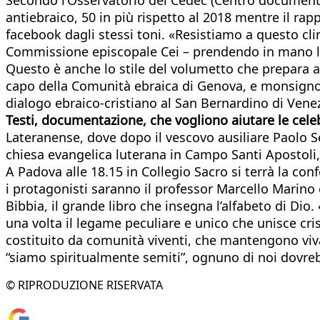
antiebraico, 50 in più rispetto al 2018 mentre il rapp
facebook dagli stessi toni. «Resistiamo a questo cl
Commissione episcopale Cei – prendendo in mano la 
Questo è anche lo stile del volumetto che prepara a
capo della Comunità ebraica di Genova, e monsigno
dialogo ebraico-cristiano al San Bernardino di Venezi
Testi, documentazione, che vogliono aiutare le celeb
Lateranense, dove dopo il vescovo ausiliare Paolo Se
chiesa evangelica luterana in Campo Santi Apostoli, 
A Padova alle 18.15 in Collegio Sacro si terrà la con
i protagonisti saranno il professor Marcello Marino 
Bibbia, il grande libro che insegna l’alfabeto di Di
una volta il legame peculiare e unico che unisce c
costituito da comunità viventi, che mantengono viva l’
“siamo spiritualmente semiti”, ognuno di noi dovreb
© RIPRODUZIONE RISERVATA