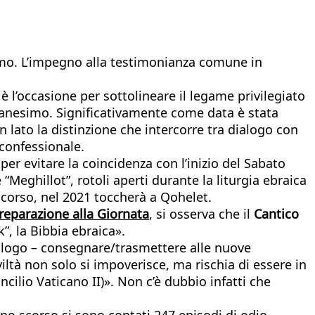
viamo. L’impegno alla testimonianza comune in
”
è l’occasione per sottolineare il legame privilegiato
stianesimo. Significativamente come data è stata
un lato la distinzione che intercorre tra dialogo con
confessionale.
per evitare la coincidenza con l’inizio del Sabato
 “Meghillot”, rotoli aperti durante la liturgia ebraica
 scorso, nel 2021 toccherà a Qohelet.
reparazione alla Giornata
, si osserva che il
Cantico
”, la Bibbia ebraica».
dialogo – consegnare/trasmettere alle nuove
iviltà non solo si impoverisce, ma rischia di essere in
ncilio Vaticano II)». Non c’è dubbio infatti che
o scorso si sono contati 247 episodi di odio