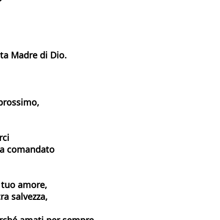
nta Madre di Dio.
 prossimo,
rci
i ha comandato
l tuo amore,
tra salvezza,
 perché amati per sempre.