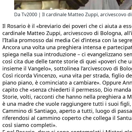
Da Tv2000 | Il cardinale Matteo Zuppi, arcivescovo di
Il Rosario è il «breviario dei poveri che ci aiuta a e
cardinale Matteo Zuppi, arcivescovo di Bologna, all’
l’Italia promosso dai media Cei d’intesa con la segr
Ancora una volta una preghiera intensa e partecipata 
spiega nella sua introduzione – ci evangelizzano se
così cita due delle tante storie di quei «poveri che 
insieme il Vangelo», sottolinea l’arcivescovo di Bol
Così ricorda Vincenzo, «una vita per strada, figlio 
piano piano, è cominciato a cambiare». Oppure Anna 
capito che «senza chiederti il permesso, Dio manda
Storie, volti, racconti che hanno nella preghiera a Ma
è una madre che vuole raggiungere tutti i suoi figli,
Cammino di Santiago, aperto a tutti, luogo di passagg
riferendosi al cammino coperto che collega il Santuari
così siamo completi».
E nel Rosario, dove si sono contemplati i Misteri gl