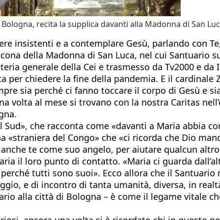
 Bologna, recita la supplica davanti alla Madonna di San Lu
ssere insistenti e a contemplare Gesù, parlando con Te, 
icona della Madonna di San Luca, nel cui Santuario sul
eteria generale della Cei e trasmesso da Tv2000 e da 
per chiedere la fine della pandemia. E il cardinale Zu
mpre sia perché ci fanno toccare il corpo di Gesù e s
una volta al mese si trovano con la nostra Caritas nel
ogna.
del Sud», che racconta come «davanti a Maria abbia co
«straniera del Congo» che «ci ricorda che Dio manda 
 anche te come suo angelo, per aiutare qualcun altro
ria il loro punto di contatto. «Maria ci guarda dall’al
 perché tutti sono suoi». Ecco allora che il Santuario
io, e di incontro di tanta umanità, diversa, in realtà 
o alla città di Bologna – è come il legame vitale che u
oriosi, ancora una volta si è ricordato chi in questo 