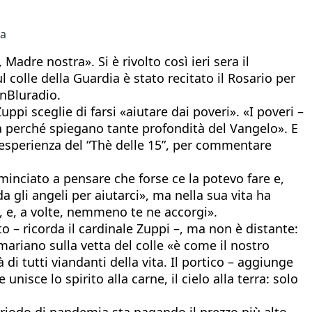
ca
Madre nostra». Si è rivolto così ieri sera il
 colle della Guardia è stato recitato il Rosario per
InBluradio.
ppi sceglie di farsi «aiutare dai poveri». «I poveri –
ia perché spiegano tante profondità del Vangelo». E
l’esperienza del “Thè delle 15”, per commentare
minciato a pensare che forse ce la potevo fare e,
gli angeli per aiutarci», ma nella sua vita ha
, e, a volte, nemmeno te ne accorgi».
to – ricorda il cardinale Zuppi –, ma non è distante:
 mariano sulla vetta del colle «è come il nostro
di tutti viandanti della vita. Il portico – aggiunge
nisce lo spirito alla carne, il cielo alla terra: solo
periodo di pandemia sta pagando il prezzo più alto.