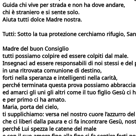
Guida chi vive per strada e non ha dove andare,
chi è straniero e si sente solo.
Aiuta tutti dolce Madre nostra.
Tutti: Sotto la tua protezione cerchiamo rifugio, Sa
Madre del buon Consiglio
tutti possiamo colpire ed essere colpiti dal male.
Insegnaci ad essere responsabili di noi stessi e del
in una ritrovata comunione di destino,
forti nella speranza e intelligenti nella carità,
perché terminata questa prova possiamo abbraccia
ed amarci gli uni gli altri come il tuo figlio Gesù c
e per primo ci ha amato.
Maria, porta del cielo,
ti supplichiamo: versa nel nostro cuore l’azzurro de
che ci liberi dalla paura e ci fa incontrare Gesù, nos
perché Lui spezza le catene del male
e con il suo amore fino alla fine ci fa sentire forti