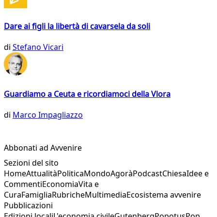
Dare ai figli la libertà di cavarsela da soli
di
Stefano Vicari
Guardiamo a Ceuta e ricordiamoci della Vlora
di
Marco Impagliazzo
Abbonati ad Avvenire
Sezioni del sito
Home
Attualità
Politica
Mondo
Agorà
Podcast
Chiesa
Idee e
Commenti
Economia
Vita e
Cura
Famiglia
Rubriche
Multimedia
Ecosistema avvenire
Pubblicazioni
Edizioni locali
L'economia civile
Gutenberg
Popotus
Pop