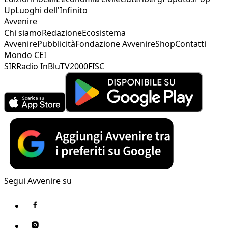
Up
Luoghi dell'Infinito
Avvenire
Chi siamo
Redazione
Ecosistema
Avvenire
Pubblicità
Fondazione Avvenire
Shop
Contatti
Mondo CEI
SIR
Radio InBlu
TV2000
FISC
Segui Avvenire su