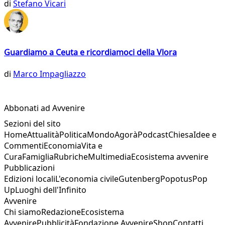
di
Stefano Vicari
Guardiamo a Ceuta e ricordiamoci della Vlora
di
Marco Impagliazzo
Abbonati ad Avvenire
Sezioni del sito
Home
Attualità
Politica
Mondo
Agorà
Podcast
Chiesa
Idee e
Commenti
Economia
Vita e
Cura
Famiglia
Rubriche
Multimedia
Ecosistema avvenire
Pubblicazioni
Edizioni locali
L'economia civile
Gutenberg
Popotus
Pop
Up
Luoghi dell'Infinito
Avvenire
Chi siamo
Redazione
Ecosistema
Avvenire
Pubblicità
Fondazione Avvenire
Shop
Contatti