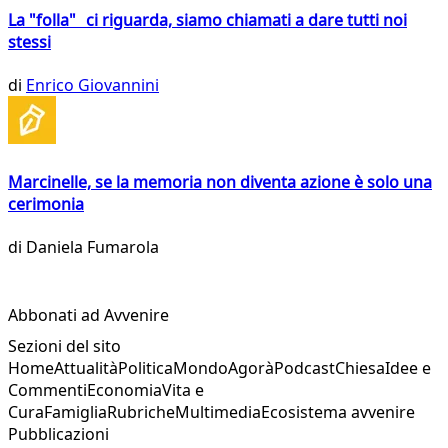
La "folla" ci riguarda, siamo chiamati a dare tutti noi
stessi
di
Enrico Giovannini
Marcinelle, se la memoria non diventa azione è solo una
cerimonia
di
Daniela Fumarola
Abbonati ad Avvenire
Sezioni del sito
Home
Attualità
Politica
Mondo
Agorà
Podcast
Chiesa
Idee e
Commenti
Economia
Vita e
Cura
Famiglia
Rubriche
Multimedia
Ecosistema avvenire
Pubblicazioni