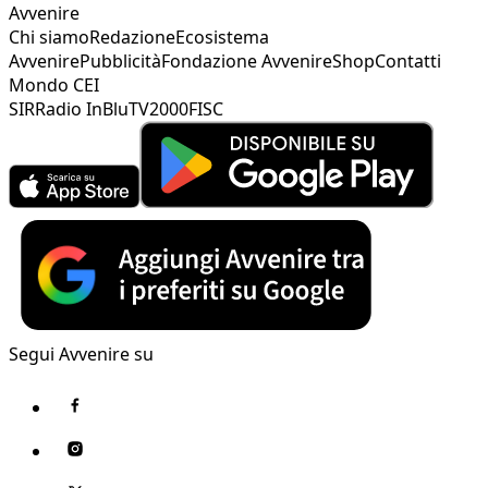
Avvenire
Chi siamo
Redazione
Ecosistema
Avvenire
Pubblicità
Fondazione Avvenire
Shop
Contatti
Mondo CEI
SIR
Radio InBlu
TV2000
FISC
Segui Avvenire su