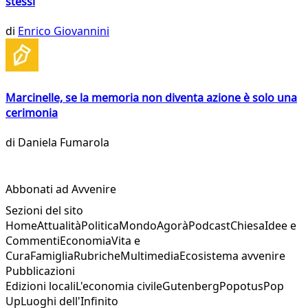
stessi
di
Enrico Giovannini
Marcinelle, se la memoria non diventa azione è solo una
cerimonia
di
Daniela Fumarola
Abbonati ad Avvenire
Sezioni del sito
Home
Attualità
Politica
Mondo
Agorà
Podcast
Chiesa
Idee e
Commenti
Economia
Vita e
Cura
Famiglia
Rubriche
Multimedia
Ecosistema avvenire
Pubblicazioni
Edizioni locali
L'economia civile
Gutenberg
Popotus
Pop
Up
Luoghi dell'Infinito