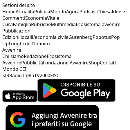
Sezioni del sito
Home
Attualità
Politica
Mondo
Agorà
Podcast
Chiesa
Idee e
Commenti
Economia
Vita e
Cura
Famiglia
Rubriche
Multimedia
Ecosistema avvenire
Pubblicazioni
Edizioni locali
L'economia civile
Gutenberg
Popotus
Pop
Up
Luoghi dell'Infinito
Avvenire
Chi siamo
Redazione
Ecosistema
Avvenire
Pubblicità
Fondazione Avvenire
Shop
Contatti
Mondo CEI
SIR
Radio InBlu
TV2000
FISC