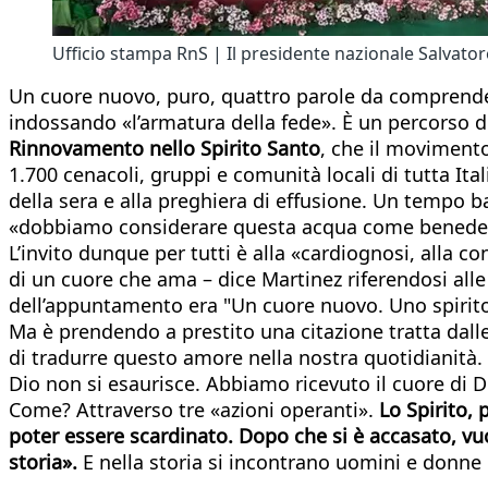
Ufficio stampa RnS | Il presidente nazionale Salvato
Un cuore nuovo, puro, quattro parole da comprendere
indossando «l’armatura della fede». È un percorso di
Rinnovamento nello Spirito Santo
, che il moviment
1.700 cenacoli, gruppi e comunità locali di tutta It
della sera e alla preghiera di effusione. Un tempo 
«dobbiamo considerare questa acqua come benedetta 
L’invito dunque per tutti è alla «cardiognosi, alla c
di un cuore che ama – dice Martinez riferendosi alle 
dell’appuntamento era "Un cuore nuovo. Uno spirito n
Ma è prendendo a prestito una citazione tratta dall
di tradurre questo amore nella nostra quotidianità.
Dio non si esaurisce. Abbiamo ricevuto il cuore di
Come? Attraverso tre «azioni operanti».
Lo Spirito,
poter essere scardinato. Dopo che si è accasato, vuo
storia».
E nella storia si incontrano uomini e donne 