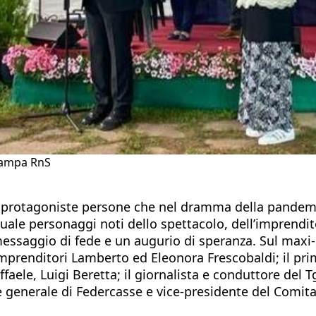
tampa RnS
e protagoniste persone che nel dramma della pandem
tuale personaggi noti dello spettacolo, dell’imprendito
essaggio di fede e un augurio di speranza. Sul maxi-s
i imprenditori Lamberto ed Eleonora Frescobaldi; il pri
faele, Luigi Beretta; il giornalista e conduttore del 
e generale di Federcasse e vice-presidente del Comita