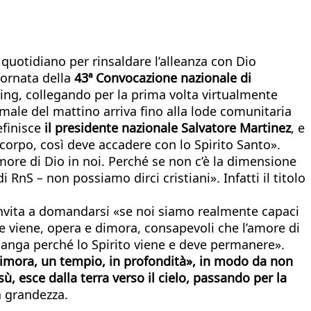
quotidiano per rinsaldare l’alleanza con Dio
iornata della
43ª Convocazione nazionale di
ng, collegando per la prima volta virtualmente
imale del mattino arriva fino alla lode comunitaria
finisce
il presidente nazionale Salvatore Martinez
, e
rpo, così deve accadere con lo Spirito Santo».
amore di Dio in noi. Perché se non c’è la dimensione
RnS – non possiamo dirci cristiani». Infatti il titolo
 invita a domandarsi «se noi siamo realmente capaci
e viene, opera e dimora, consapevoli che l’amore di
manga perché lo Spirito viene e deve permanere».
a dimora, un tempio, in profondità», in modo da non
, esce dalla terra verso il cielo, passando per la
a grandezza.