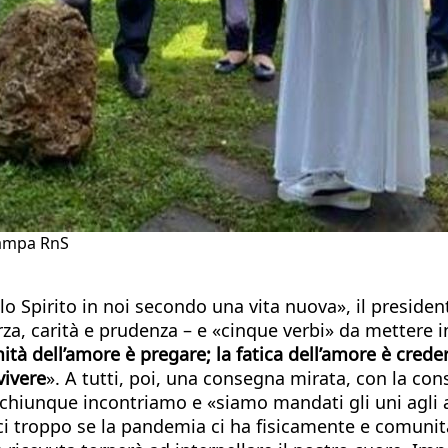
tampa RnS
lo Spirito in noi secondo una vita nuova», il preside
orza, carità e prudenza – e «cinque verbi» da mettere 
mità dell’amore è pregare; la fatica dell’amore è crede
vivere
». A tutti, poi, una consegna mirata, con la co
 chiunque incontriamo e «siamo mandati gli uni agli a
i troppo se la pandemia ci ha fisicamente e comunit