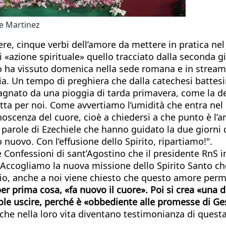
re Martinez
, cinque verbi dell’amore da mettere in pratica nel 
 «azione spirituale» quello tracciato dalla seconda g
o ha vissuto domenica nella sede romana e in streami
alia. Un tempo di preghiera che dalla catechesi battes
bagnato da una pioggia di tarda primavera, come la de
per noi. Come avvertiamo l’umidità che entra nel co
onoscenza del cuore, cioè a chiedersi a che punto è l’
parole di Ezechiele che hanno guidato la due giorni di 
uovo. Con l’effusione dello Spirito, ripartiamo!".
e Confessioni di sant’Agostino che il presidente RnS
 Accogliamo la nuova missione dello Spirito Santo ch
 Dio, anche a noi viene chiesto che questo amore per
 per prima cosa, «fa nuovo il cuore». Poi si crea «un
le uscire, perché è «obbediente alle promesse di Gesù
che nella loro vita diventano testimonianza di quest