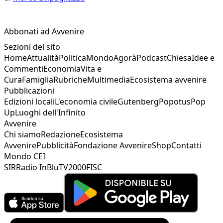
Abbonati ad Avvenire
Sezioni del sito
Home
Attualità
Politica
Mondo
Agorà
Podcast
Chiesa
Idee e
Commenti
Economia
Vita e
Cura
Famiglia
Rubriche
Multimedia
Ecosistema avvenire
Pubblicazioni
Edizioni locali
L'economia civile
Gutenberg
Popotus
Pop
Up
Luoghi dell'Infinito
Avvenire
Chi siamo
Redazione
Ecosistema
Avvenire
Pubblicità
Fondazione Avvenire
Shop
Contatti
Mondo CEI
SIR
Radio InBlu
TV2000
FISC