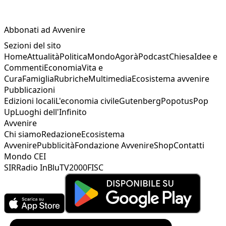
Abbonati ad Avvenire
Sezioni del sito
Home
Attualità
Politica
Mondo
Agorà
Podcast
Chiesa
Idee e
Commenti
Economia
Vita e
Cura
Famiglia
Rubriche
Multimedia
Ecosistema avvenire
Pubblicazioni
Edizioni locali
L'economia civile
Gutenberg
Popotus
Pop
Up
Luoghi dell'Infinito
Avvenire
Chi siamo
Redazione
Ecosistema
Avvenire
Pubblicità
Fondazione Avvenire
Shop
Contatti
Mondo CEI
SIR
Radio InBlu
TV2000
FISC