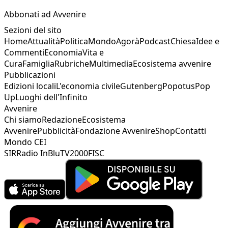
Abbonati ad Avvenire
Sezioni del sito
Home
Attualità
Politica
Mondo
Agorà
Podcast
Chiesa
Idee e
Commenti
Economia
Vita e
Cura
Famiglia
Rubriche
Multimedia
Ecosistema avvenire
Pubblicazioni
Edizioni locali
L'economia civile
Gutenberg
Popotus
Pop
Up
Luoghi dell'Infinito
Avvenire
Chi siamo
Redazione
Ecosistema
Avvenire
Pubblicità
Fondazione Avvenire
Shop
Contatti
Mondo CEI
SIR
Radio InBlu
TV2000
FISC