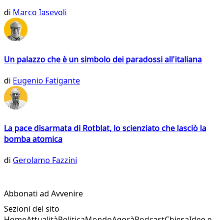
di
Marco Iasevoli
Un palazzo che è un simbolo dei paradossi all'italiana
di
Eugenio Fatigante
La pace disarmata di Rotblat, lo scienziato che lasciò la
bomba atomica
di
Gerolamo Fazzini
Abbonati ad Avvenire
Sezioni del sito
Home
Attualità
Politica
Mondo
Agorà
Podcast
Chiesa
Idee e