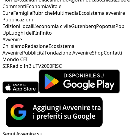
Commenti
Economia
Vita e
Cura
Famiglia
Rubriche
Multimedia
Ecosistema avvenire
Pubblicazioni
Edizioni locali
L'economia civile
Gutenberg
Popotus
Pop
Up
Luoghi dell'Infinito
Avvenire
Chi siamo
Redazione
Ecosistema
Avvenire
Pubblicità
Fondazione Avvenire
Shop
Contatti
Mondo CEI
SIR
Radio InBlu
TV2000
FISC
Segui Avvenire su