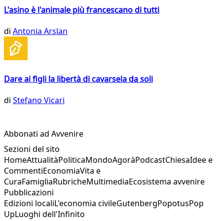
L'asino è l'animale più francescano di tutti
di
Antonia Arslan
Dare ai figli la libertà di cavarsela da soli
di
Stefano Vicari
Abbonati ad Avvenire
Sezioni del sito
Home
Attualità
Politica
Mondo
Agorà
Podcast
Chiesa
Idee e
Commenti
Economia
Vita e
Cura
Famiglia
Rubriche
Multimedia
Ecosistema avvenire
Pubblicazioni
Edizioni locali
L'economia civile
Gutenberg
Popotus
Pop
Up
Luoghi dell'Infinito