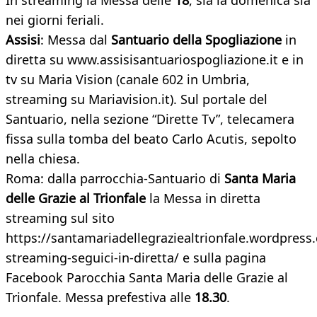
In streaming la Messa delle
18
, sia la domenica sia
nei giorni feriali.
Assisi
: Messa dal
Santuario della Spogliazione
in
diretta su www.assisisantuariospogliazione.it e in
tv su Maria Vision (canale 602 in Umbria,
streaming su Mariavision.it). Sul portale del
Santuario, nella sezione “Dirette Tv”, telecamera
fissa sulla tomba del beato Carlo Acutis, sepolto
nella chiesa.
Roma: dalla parrocchia-Santuario di
Santa Maria
delle Grazie al Trionfale
la Messa in diretta
streaming sul sito
https://santamariadellegraziealtrionfale.wordpress
streaming-seguici-in-diretta/ e sulla pagina
Facebook Parocchia Santa Maria delle Grazie al
Trionfale. Messa prefestiva alle
18.30
.