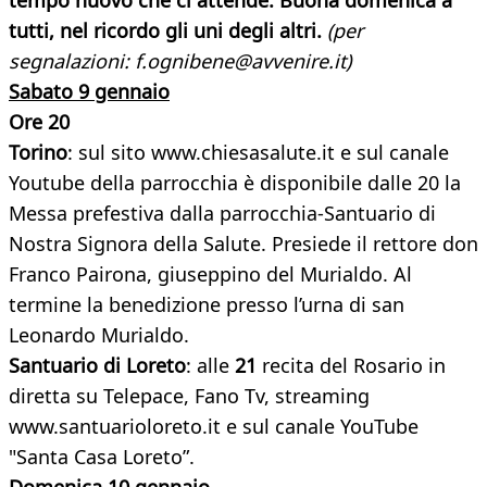
tempo nuovo che ci attende. Buona domenica a
tutti, nel ricordo gli uni degli altri.
(per
segnalazioni: f.ognibene@avvenire.it)
Sabato 9 gennaio
Ore 20
Torino
: sul sito www.chiesasalute.it e sul canale
Youtube della parrocchia è disponibile dalle 20 la
Messa prefestiva dalla parrocchia-Santuario di
Nostra Signora della Salute. Presiede il rettore don
Franco Pairona, giuseppino del Murialdo. Al
termine la benedizione presso l’urna di san
Leonardo Murialdo.
Santuario di Loreto
: alle
21
recita del Rosario in
diretta su Telepace, Fano Tv, streaming
www.santuarioloreto.it e sul canale YouTube
"Santa Casa Loreto”.