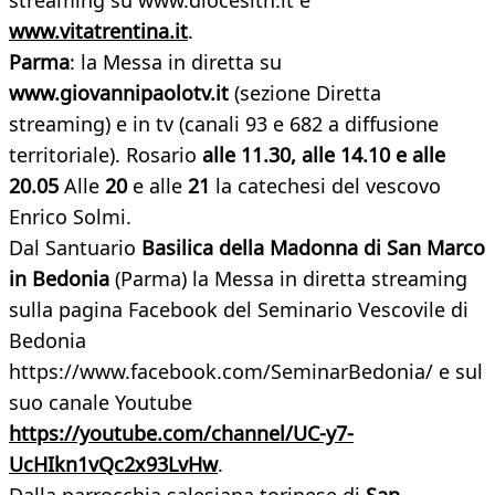
streaming su www.diocesitn.it e
www.vitatrentina.it
.
Parma
: la Messa in diretta su
www.giovannipaolotv.it
(sezione Diretta
streaming) e in tv (canali 93 e 682 a diffusione
territoriale). Rosario
alle 11.30, alle 14.10 e alle
20.05
Alle
20
e alle
21
la catechesi del vescovo
Enrico Solmi.
Dal Santuario
Basilica della Madonna di San Marco
in Bedonia
(Parma) la Messa in diretta streaming
sulla pagina Facebook del Seminario Vescovile di
Bedonia
https://www.facebook.com/SeminarBedonia/ e sul
suo canale Youtube
https://youtube.com/channel/UC-y7-
UcHIkn1vQc2x93LvHw
.