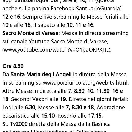
app "santuarioguardia", alle
8, 10, 11
(questa
anche sulla pagina Facebook SantuarioGuardia),
12 e 16
. Sempre live streaming le Messe feriali alle
10
e alle
16
, il sabato alle
10, 11 e 16
.
Sacro Monte di Varese
: Messa in diretta streaming
sul canale Youtube Sacro Monte di Varese,
(www.youtube.com/watch?v=O1paOKPXJTI).
Ore 8.30
Da
Santa Maria degli Angeli
la diretta della Messa
in streaming su www.porziuncola.org/web-tv.html.
Altre Messe in diretta alle
7, 8.30, 10, 11.30
,
16 e
18
. Secondi Vespri alle
19
. Dirette nei giorni feriali:
Lodi alle
6.30
, Messe alle
7, 8.30 e 18
, Adorazione
eucaristica alle
15.10
, Rosario alle
17.15
.
Su
Tv2000
diretta della Messa dalla Basilica