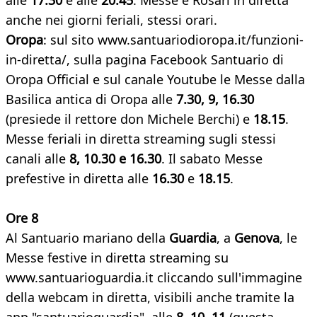
alle
17.30
e alle
20.45
. Messe e Rosari in diretta
anche nei giorni feriali, stessi orari.
Oropa
: sul sito www.santuariodioropa.it/funzioni-
in-diretta/, sulla pagina Facebook Santuario di
Oropa Official e sul canale Youtube le Messe dalla
Basilica antica di Oropa alle
7.30, 9, 16.30
(presiede il rettore don Michele Berchi) e
18.15
.
Messe feriali in diretta streaming sugli stessi
canali alle
8, 10.30 e 16.30
. Il sabato Messe
prefestive in diretta alle
16.30
e
18.15
.
Ore 8
Al Santuario mariano della
Guardia
, a
Genova
, le
Messe festive in diretta streaming su
www.santuarioguardia.it cliccando sull'immagine
della webcam in diretta, visibili anche tramite la