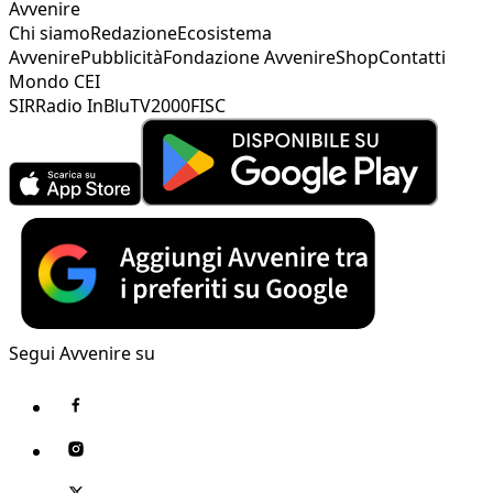
Avvenire
Chi siamo
Redazione
Ecosistema
Avvenire
Pubblicità
Fondazione Avvenire
Shop
Contatti
Mondo CEI
SIR
Radio InBlu
TV2000
FISC
Segui Avvenire su