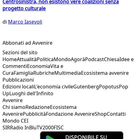
Centrosinistra, non esistono vere coalizioni senza
progetto culturale
di
Marco Iasevoli
Abbonati ad Avvenire
Sezioni del sito
Home
Attualità
Politica
Mondo
Agorà
Podcast
Chiesa
Idee e
Commenti
Economia
Vita e
Cura
Famiglia
Rubriche
Multimedia
Ecosistema avvenire
Pubblicazioni
Edizioni locali
L'economia civile
Gutenberg
Popotus
Pop
Up
Luoghi dell'Infinito
Avvenire
Chi siamo
Redazione
Ecosistema
Avvenire
Pubblicità
Fondazione Avvenire
Shop
Contatti
Mondo CEI
SIR
Radio InBlu
TV2000
FISC