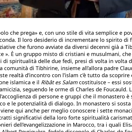
olo che prega» e, con uno stile di vita semplice e p
rconda. Il loro desiderio di incrementare lo spirito di
iative che furono avviate da diversi decenni già a Tib
 ». È un gruppo misto di cristiani e musulmani, che 
i spiritualità delle due fedi, presi di volta in volta 
a comunità di Tibhirine, insieme all’allora padre Cla
ste realtà d’incontro con l’islam c’è tutto da scoprir
ione islamica e il
Ribât es Salam
costituisce – essi so
a amicizia, seguendo le orme di Charles de Foucauld. 
l’accoglienza di persone e gruppi che il monastero è
o e le potenzialità di dialogo. In monastero si sost
Si viene qui anche per meglio conoscere i sette monac
atti significativi della loro forte spiritualità carismat
pionieri dell’evangelizzazione in Marocco, tra i quali 
 Albert Peyriguère, fedele discepolo di Charles de Fo