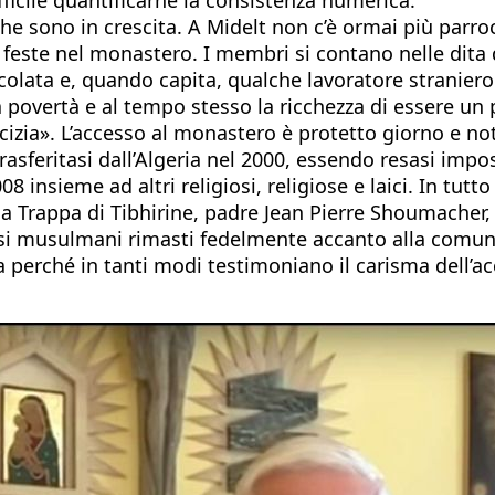
he sono in crescita. A Midelt non c’è ormai più parro
 feste nel monastero. I membri si contano nelle dita 
lata e, quando capita, qualche lavoratore straniero 
 povertà e al tempo stesso la ricchezza di essere un 
cizia». L’accesso al monastero è protetto giorno e not
feritasi dall’Algeria nel 2000, essendo resasi imposs
8 insieme ad altri religiosi, religiose e laici. In tut
lla Trappa di Tibhirine, padre Jean Pierre Shoumacher
versi musulmani rimasti fedelmente accanto alla comuni
perché in tanti modi testimoniano il carisma dell’acco