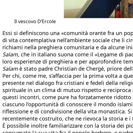
Il vescovo D’Ercole
Essi si definiscono una «comunità orante fra un pop
di vita contemplativa nell’ambiente sociale che li ci
richiami nella preghiera comunitaria e da alcune iniz
Salam,
che in italiano suona come il «Legame di pace
loro esperienze di preghiera e per approfondire temi d
Salam
è stato padre Christian de Chergé, priore dell
Per chi, come me, s’affaccia per la prima volta a que
presente nel dialogo fra cristiani e fedeli della relig
spirituale in un clima di mutuo rispetto e reciproc
questi incontri, come pure ha forzatamente ridotto 
ciascuno l’opportunità di conoscere il mondo islamic
riflessione e di condivisione della vita monastica. 
recentemente costruito, che ne rievoca la storia e i tr
È possibile inoltre familiarizzare con la storia dei 
consumato la sua vita fra il popolo berbero, e padre