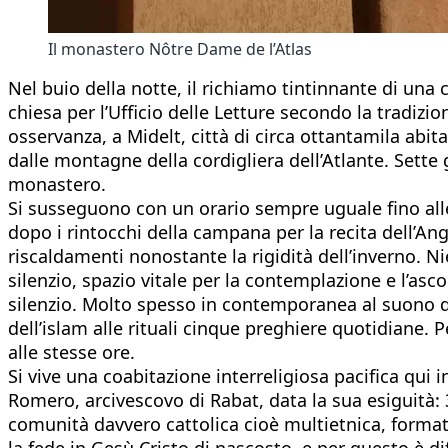
Il monastero Nôtre Dame de l’Atlas
Nel buio della notte, il richiamo tintinnante di una c
chiesa per l’Ufficio delle Letture secondo la tradiz
osservanza, a Midelt, città di circa ottantamila abita
dalle montagne della cordigliera dell’Atlante. Sette
monastero.
Si susseguono con un orario sempre uguale fino alle
dopo i rintocchi della campana per la recita dell’An
riscaldamenti nonostante la rigidità dell’inverno. Ni
silenzio, spazio vitale per la contemplazione e l’asc
silenzio. Molto spesso in contemporanea al suono d
dell’islam alle rituali cinque preghiere quotidiane. P
alle stesse ore.
Si vive una coabitazione interreligiosa pacifica qui 
Romero, arcivescovo di Rabat, data la sua esiguità: 3
comunità davvero cattolica cioè multietnica, formata
la fede in Gesù Cristo di nascosto, e per questo è di