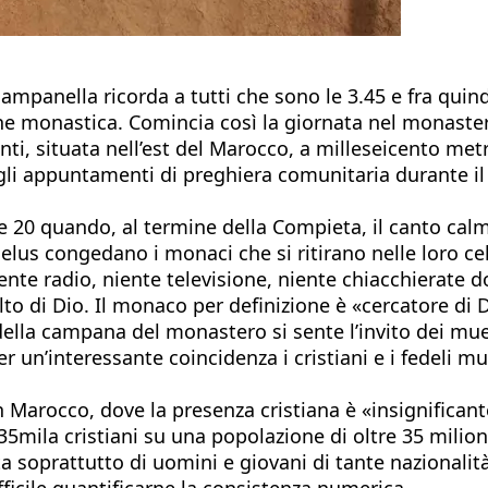
ampanella ricorda a tutti che sono le 3.45 e fra quindic
ione monastica. Comincia così la giornata nel monaster
nti, situata nell’est del Marocco, a milleseicento metr
 gli appuntamenti di preghiera comunitaria durante il
 20 quando, al termine della Compieta, il canto calmo
gelus congedano i monaci che si ritirano nelle loro c
ente radio, niente televisione, niente chiacchierate d
olto di Dio. Il monaco per definizione è «cercatore di 
ella campana del monastero si sente l’invito dei mue
er un’interessante coincidenza i cristiani e i fedeli m
in Marocco, dove la presenza cristiana è «insignifican
5mila cristiani su una popolazione di oltre 35 milioni
 soprattutto di uomini e giovani di tante nazionalità 
fficile quantificarne la consistenza numerica.