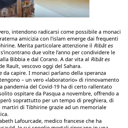
overo, intendono radicarsi come possibile a monaci
 fraterna amicizia con l’islam emerge dai frequenti
hirine. Merita particolare attenzione il
Ribât es
s’incontrano due volte l’anno per condividere le
dalla Bibbia e dal Corano. A dar vita al
Ribât es
ude Rault, vescovo oggi del Sahara.
e e da capire. I monaci parlano della speranza
stengono – un vero «laboratorio» di rinnovamento
La pandemia del Covid-19 ha di certo rallentato
 solito ospitare da Pasqua a novembre, offrendo a
a però soprattutto per un tempo di preghiera, di
i martiri di Tibhirine grazie ad un memoriale
ica.
Elisabeth Lafourcade, medico francese che ha
ucauld, le cui spoglie mortali riposano in una