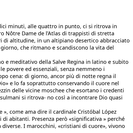
i minuti, alle quattro in punto, ci si ritrova in
o Nôtre Dame de l’Atlas di trappisti di stretta
i di altitudine, in un altipiano desertico abbracciato
 giorno, che ritmano e scandiscono la vita del
 e meditativo della Salve Regina in latino e subito
elle povere ed essenziali, senza nemmeno i
opo cena: di giorno, ancor più di notte regna il
Dio» e lo fa soprattutto conservando il cuore nel
zzin delle vicine moschee che esortano i credenti
usulmani si ritrova- no così a incontrare Dio quasi
te », come ama dire il cardinale Cristóbal López
 di abitanti. Presenza però «significativa » perché
diverse. I marocchini, «cristiani di cuore», vivono