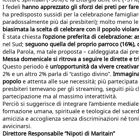
I fedeli
hanno apprezzato gli sforzi dei preti per fare
ha predisposto sussidi per la celebrazione famigliare
paradossalmente più dai presbiteri); molto meno le s
biasimata la scelta di celebrare con il popolo viola
È stata chiesta
l’opzione preferita di celebrazione: 
nel Sud;
seguono quella del proprio parroco (16%), d
della Parola, ma tale proposta – caldeggiata dai pre
Messa domenicale si ritrova a seguire le dirette e tr
Questo periodo è
un’opportunità da vivere creativa
2% e un altro 2% parla di “castigo divino”.
Immaginan
popolo
e attenta alle sue necessità; più partecipat
presbiteri temevano per gli streaming, seguiti più c
partecipazione ma al massimo interattività.
Perciò si suggerisce di integrare l’ambiente mediale
formazione umana, spirituale e teologica del sacerdoz
amicizia e accoglienza senza discriminazioni né toni 
avvicinarsi.
Direttore Responsabile “Nipoti di Maritain”