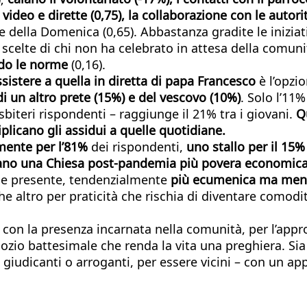
 video e dirette (0,75), la collaborazione con le autori
 della Domenica (0,65). Abbastanza gradite le iniziati
celte di chi non ha celebrato in attesa della comunità
ndo le norme
(0,16).
assistere a quella in diretta di papa Francesco
è l’opzi
i un altro prete (15%) e del vescovo (10%)
. Solo l’11
sbiteri rispondenti – raggiunge il 21% tra i giovani.
Q
iplicano gli assidui a quelle quotidiane.
mente per l’81%
dei rispondenti,
uno stallo per il 15%
o una Chiesa post-pandemia più povera economicame
a e presente, tendenzialmente
più ecumenica ma meno 
he altro per praticità che rischia di diventare comod
 con la presenza incarnata nella comunità, per l’appr
io battesimale che renda la vita una preghiera. Sia al
giudicanti o arroganti, per essere vicini – con un appr