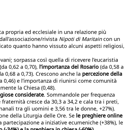
a propria ed ecclesiale in una relazione più
 dall’associazione/rivista
Nipoti di Maritain
con un
icato quanto hanno vissuto alcuni aspetti religiosi,
ovani; sorpassa così quella di ricevere l’eucaristia
da 0,62 a 0,70),
l’importanza del Rosario
(da 0,58 a
(da 0,68 a 0,73). Crescono anche la
percezione della
 a 0,46) e l’importanza di riunirsi come comunità
amente la Chiesa (0,48).
ligiose considerate
. Sommandole per frequenza
fraternità cresce da 30,3 a 34,2 e cala tra i preti,
manali tra gli uomini e 3,56 tra le donne, +27%).
one della Liturgia delle Ore. Se
le preghiere online
 la partecipazione a iniziative ecumeniche (+38%), le
co (-34%) e la preghiera in chiesa (-60%)
.