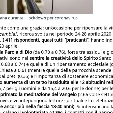
mana durante il lockdown per coronavirus
te come una grazia: un’occasione per ripensare la vit
 cambia?
, ricerca svolta nel periodo 24-28 aprile 2020
. I
411 rispondenti, quasi tutti “praticanti”
, hanno ind
20 aprile.
la Parola di Dio
(da 0,70 a 0,76), forte tra assidui e gi
cativi sono nel
sentire la creatività dello Spirito
Santo (
da 0,68 a 0,74) e quella di un ripensamento ecclesiale 
a Chiesa a 0,61 (mentre quella della parrocchia scende
 dai preti (0,35) e l’importanza di sostenere economic
ato aumenta di un terzo l’assiduità alle 12 abitudini re
,7 per gli uomini e da 15,4 a 20,6 per le donne; per le 
il primato la meditazione del Vangelo
(2,66 volte setti
invece vi antepongono letture spirituali e la celebrazi
e ancor più nella fascia 18-40 anni)
. Si intensificano
);
calano il volontariato (-17%), i contatti con il parro