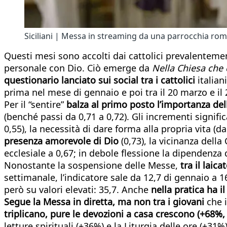
Siciliani | Messa in streaming da una parrocchia ro
Questi mesi sono accolti dai cattolici prevalentemen
personale con Dio. Ciò emerge da
Nella Chiesa che
questionario lanciato sui social tra i cattolici
italiani
prima nel mese di gennaio e poi tra il 20 marzo e il 
Per il “sentire”
balza al primo posto l’importanza del
(benché passi da 0,71 a 0,72). Gli incrementi signifi
0,55), la necessità di dare forma alla propria vita (
presenza amorevole di Dio
(0,73), la vicinanza dell
ecclesiale a 0,67; in debole flessione la dipendenza
Nonostante la sospensione delle Messe,
tra il laic
settimanale, l’indicatore sale da 12,7 di gennaio a 16
però su valori elevati: 35,7. Anche
nella pratica ha 
Segue la Messa in diretta, ma non tra i giovani
che 
triplicano, pure le devozioni a casa crescono (+68%, 
letture spirituali (+36%) e la Liturgia delle ore (+31%