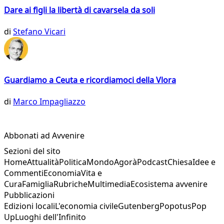
Dare ai figli la libertà di cavarsela da soli
di
Stefano Vicari
Guardiamo a Ceuta e ricordiamoci della Vlora
di
Marco Impagliazzo
Abbonati ad Avvenire
Sezioni del sito
Home
Attualità
Politica
Mondo
Agorà
Podcast
Chiesa
Idee e
Commenti
Economia
Vita e
Cura
Famiglia
Rubriche
Multimedia
Ecosistema avvenire
Pubblicazioni
Edizioni locali
L'economia civile
Gutenberg
Popotus
Pop
Up
Luoghi dell'Infinito