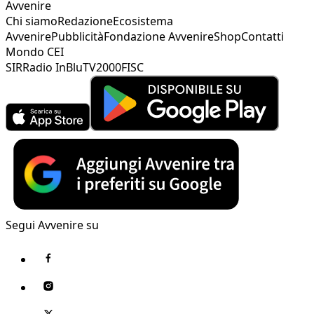
Avvenire
Chi siamo
Redazione
Ecosistema
Avvenire
Pubblicità
Fondazione Avvenire
Shop
Contatti
Mondo CEI
SIR
Radio InBlu
TV2000
FISC
Segui Avvenire su