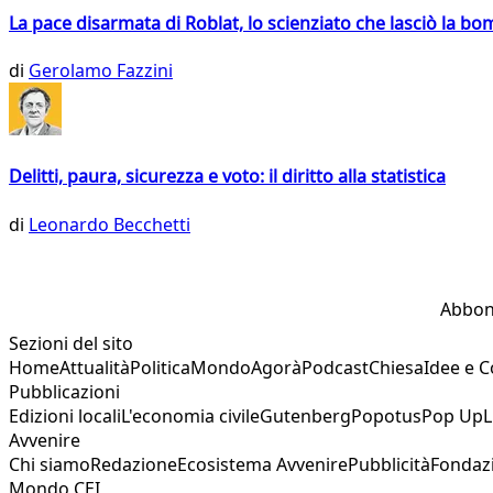
La pace disarmata di Roblat, lo scienziato che lasciò la b
di
Gerolamo Fazzini
Delitti, paura, sicurezza e voto: il diritto alla statistica
di
Leonardo Becchetti
Abbon
Sezioni del sito
Home
Attualità
Politica
Mondo
Agorà
Podcast
Chiesa
Idee e 
Pubblicazioni
Edizioni locali
L'economia civile
Gutenberg
Popotus
Pop Up
L
Avvenire
Chi siamo
Redazione
Ecosistema Avvenire
Pubblicità
Fondaz
Mondo CEI