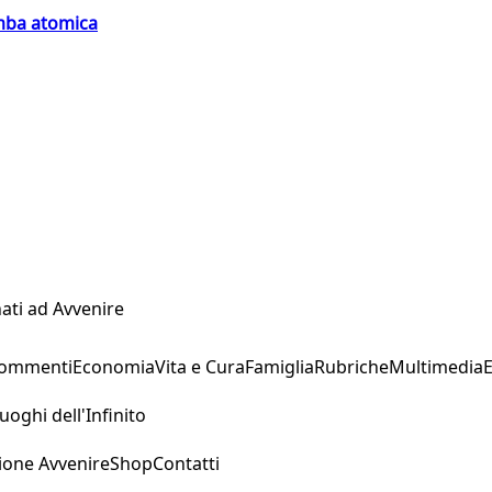
omba atomica
ati ad Avvenire
Commenti
Economia
Vita e Cura
Famiglia
Rubriche
Multimedia
uoghi dell'Infinito
ione Avvenire
Shop
Contatti