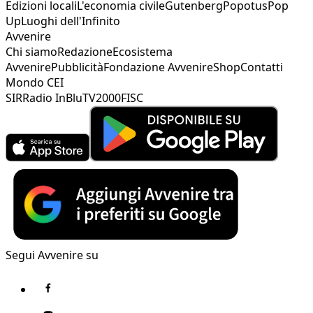
Edizioni locali
L'economia civile
Gutenberg
Popotus
Pop
Up
Luoghi dell'Infinito
Avvenire
Chi siamo
Redazione
Ecosistema
Avvenire
Pubblicità
Fondazione Avvenire
Shop
Contatti
Mondo CEI
SIR
Radio InBlu
TV2000
FISC
Segui Avvenire su