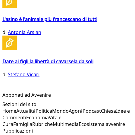
L'asino è l'animale più francescano di tutti
di
Antonia Arslan
Dare ai figli la libertà di cavarsela da soli
di
Stefano Vicari
Abbonati ad Avvenire
Sezioni del sito
Home
Attualità
Politica
Mondo
Agorà
Podcast
Chiesa
Idee e
Commenti
Economia
Vita e
Cura
Famiglia
Rubriche
Multimedia
Ecosistema avvenire
Pubblicazioni