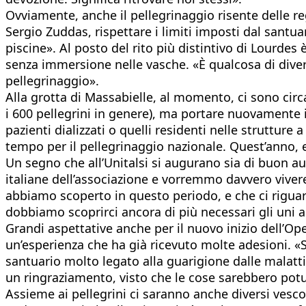
Ovviamente, anche il pellegrinaggio risente delle reg
Sergio Zuddas, rispettare i limiti imposti dal santuari
piscine». Al posto del rito più distintivo di Lourdes 
senza immersione nelle vasche. «È qualcosa di diver
pellegrinaggio».
Alla grotta di Massabielle, al momento, ci sono circa
i 600 pellegrini in genere), ma portare nuovamente i
pazienti dializzati o quelli residenti nelle struttur
tempo per il pellegrinaggio nazionale. Quest’anno, 
Un segno che all’Unitalsi si augurano sia di buon a
italiane dell’associazione e vorremmo davvero vivere
abbiamo scoperto in questo periodo, e che ci riguar
dobbiamo scoprirci ancora di più necessari gli uni agl
Grandi aspettative anche per il nuovo inizio dell’O
un’esperienza che ha già ricevuto molte adesioni. «
santuario molto legato alla guarigione dalle malatt
un ringraziamento, visto che le cose sarebbero po
Assieme ai pellegrini ci saranno anche diversi vesc