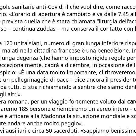
ole sanitarie anti-Covid, il che vuol dire, come racco
o. «L’orario di apertura è cambiato e va dalle 7.45 alle
è prevista quella che è stata chiamata “liturgia dell’ac
so – continua Zuddas – ma conserva il contatto con l
 120 unitalsiani, numero di gran lunga inferiore rispe
 malati nella cittadina francese è una benedizione. I
e a lunga degenza (che hanno imposto rigide regole per
eccezionalmente, cadrà a dicembre, in occasione dell
uspicio: «È una data molto importante, ci ritroveremo
 un pellegrinaggio di pace – dice ancora il presidente
da tutti, ci stia richiamando a sentire che siamo de
i altri».
pera romana, per un viaggio fortemente voluto dal
car
Saremo 185 persone e riempiremo un aereo intero – di
ie e affidare alla Madonna la situazione mondiale e s
tute andare anche molto peggio».
ovi ausiliari e circa 50 sacerdoti. «Sappiamo benissi