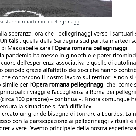
si stanno ripartendo i pellegrinaggi
alla speranza, ora che i pellegrinaggi verso i santuari
Unitalsi
, quella della Sardegna sud partita martedì s
di Massiabelle sarà l’
Opera romana pellegrinaggi
.
 la pandemia ha messo in ginocchio e poter ricominciar
al cuore dell’esperienza associativa e quelle di auto
periodo grazie all’affetto dei soci che hanno contri
he conoscono il nostro lavoro sui territori e non si s
simile per l’
Opera romana pellegrinaggi
che, come s
rincipali: i viaggi e l’accoglienza a Roma dei pellegri
nti (circa 100 persone) – continua –. Finora comunque
rdura la situazione si farà difficile».
a creato un grande bisogno di tornare a Lourdes. La no
esso con la partecipazione ai pellegrinaggi virtuali 
er vivere l’evento principale della nostra esperienza a