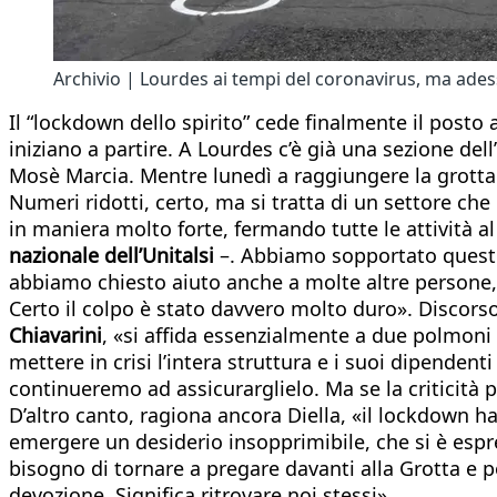
Archivio | Lourdes ai tempi del coronavirus, ma ades
Il “lockdown dello spirito” cede finalmente il posto 
iniziano a partire. A Lourdes c’è già una sezione dell’
Mosè Marcia. Mentre lunedì a raggiungere la grotta 
Numeri ridotti, certo, ma si tratta di un settore che
in maniera molto forte, fermando tutte le attività 
nazionale dell’Unitalsi
–. Abbiamo sopportato questo 
abbiamo chiesto aiuto anche a molte altre persone, c
Certo il colpo è stato davvero molto duro». Discorso 
Chiavarini
, «si affida essenzialmente a due polmoni p
mettere in crisi l’intera struttura e i suoi dipende
continueremo ad assicurarglielo. Ma se la criticità pe
D’altro canto, ragiona ancora Diella, «il lockdown h
emergere un desiderio insopprimibile, che si è espr
bisogno di tornare a pregare davanti alla Grotta e pot
devozione. Significa ritrovare noi stessi».