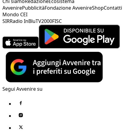
Chi siamo
Redazione
Ecosistema
Avvenire
Pubblicità
Fondazione Avvenire
Shop
Contatti
Mondo CEI
SIR
Radio InBlu
TV2000
FISC
Segui Avvenire su