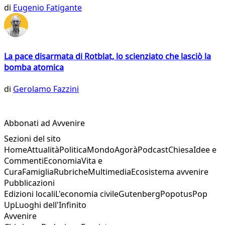
di
Eugenio Fatigante
La pace disarmata di Rotblat, lo scienziato che lasciò la
bomba atomica
di
Gerolamo Fazzini
Abbonati ad Avvenire
Sezioni del sito
Home
Attualità
Politica
Mondo
Agorà
Podcast
Chiesa
Idee e
Commenti
Economia
Vita e
Cura
Famiglia
Rubriche
Multimedia
Ecosistema avvenire
Pubblicazioni
Edizioni locali
L'economia civile
Gutenberg
Popotus
Pop
Up
Luoghi dell'Infinito
Avvenire