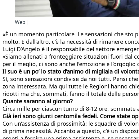
Web |
«È un momento particolare. Le sensazioni che sto p
molto. E dall’altro, c'è la necessità di rimanere conc
Luigi D’Angelo è il responsabile del settore emergen
«Siamo allenati a fronteggiare situazioni fuori dal 
per il meglio, ci sono anche l'emozione e l‘orgoglio 
Il suo è un po’ lo stato d’animo di migliaia di volon
Sì, sono sensazioni condivise da noi tutti. Pensi che
zona interessata. Ma qui tutte le Regioni hanno chi
ridotti ma che, sommati, fanno il totale delle pers
Quante saranno al giorno?
Circa mille per ciascun turno di 8-12 ore, sommate a c
Già ieri sono giunti centomila fedeli. Come state o
Con un’assistenza di prossimità: le squadre di volon
di prima necessità. Accanto a questo, c’è un disposit
pronti a fornire una prima assistenza e, se necessari