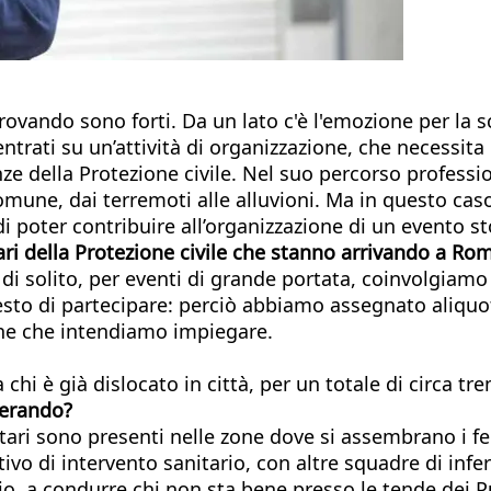
rovando sono forti. Da un lato c'è l'emozione per la
entrati su un’attività di organizzazione, che necessita 
ze della Protezione civile. Nel suo percorso professi
comune, dai terremoti alle alluvioni. Ma in questo cas
di poter contribuire all’organizzazione di un evento st
tari della Protezione civile che stanno arrivando a Ro
 di solito, per eventi di grande portata, coinvolgiamo 
esto di partecipare: perciò abbiamo assegnato aliquot
one che intendiamo impiegare.
hi è già dislocato in città, per un totale di circa tre
perando?
tari sono presenti nelle zone dove si assembrano i fed
ivo di intervento sanitario, con altre squadre di infe
o, a condurre chi non sta bene presso le tende dei Pun