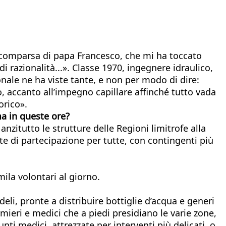
 scomparsa di papa Francesco, che mi ha toccato
di razionalità...». Classe 1970, ingegnere idraulico,
onale ne ha viste tante, e non per modo di dire:
o, accanto all’impegno capillare affinché tutto vada
orico».
ma in queste ore?
anzitutto le strutture delle Regioni limitrofe alla
e di partecipazione per tutte, con contingenti più
mila volontari al giorno.
eli, pronte a distribuire bottiglie d’acqua e generi
rmieri e medici che a piedi presidiano le varie zone,
ti medici, attrezzate per interventi più delicati, o