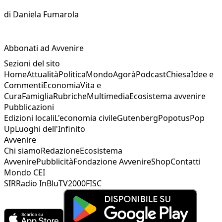
di
Daniela Fumarola
Abbonati ad Avvenire
Sezioni del sito
Home
Attualità
Politica
Mondo
Agorà
Podcast
Chiesa
Idee e
Commenti
Economia
Vita e
Cura
Famiglia
Rubriche
Multimedia
Ecosistema avvenire
Pubblicazioni
Edizioni locali
L'economia civile
Gutenberg
Popotus
Pop
Up
Luoghi dell'Infinito
Avvenire
Chi siamo
Redazione
Ecosistema
Avvenire
Pubblicità
Fondazione Avvenire
Shop
Contatti
Mondo CEI
SIR
Radio InBlu
TV2000
FISC