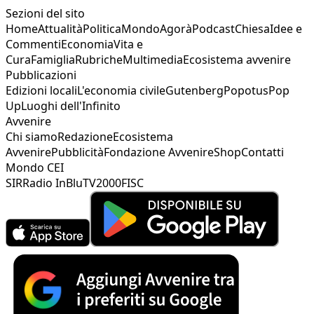
Sezioni del sito
Home
Attualità
Politica
Mondo
Agorà
Podcast
Chiesa
Idee e
Commenti
Economia
Vita e
Cura
Famiglia
Rubriche
Multimedia
Ecosistema avvenire
Pubblicazioni
Edizioni locali
L'economia civile
Gutenberg
Popotus
Pop
Up
Luoghi dell'Infinito
Avvenire
Chi siamo
Redazione
Ecosistema
Avvenire
Pubblicità
Fondazione Avvenire
Shop
Contatti
Mondo CEI
SIR
Radio InBlu
TV2000
FISC