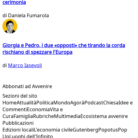
cerimonia
di
Daniela Fumarola
Giorgia e Pedro, i due «opposti» che tirando la corda
rischiano di spezzare l'Europa
di
Marco Iasevoli
Abbonati ad Avvenire
Sezioni del sito
Home
Attualità
Politica
Mondo
Agorà
Podcast
Chiesa
Idee e
Commenti
Economia
Vita e
Cura
Famiglia
Rubriche
Multimedia
Ecosistema avvenire
Pubblicazioni
Edizioni locali
L'economia civile
Gutenberg
Popotus
Pop
Up
Luoghi dell'Infinito