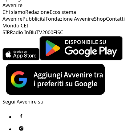
Avvenire
Chi siamo
Redazione
Ecosistema
Avvenire
Pubblicità
Fondazione Avvenire
Shop
Contatti
Mondo CEI
SIR
Radio InBlu
TV2000
FISC
Segui Avvenire su