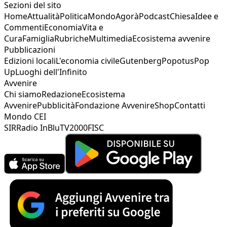
Sezioni del sito
Home
Attualità
Politica
Mondo
Agorà
Podcast
Chiesa
Idee e
Commenti
Economia
Vita e
Cura
Famiglia
Rubriche
Multimedia
Ecosistema avvenire
Pubblicazioni
Edizioni locali
L'economia civile
Gutenberg
Popotus
Pop
Up
Luoghi dell'Infinito
Avvenire
Chi siamo
Redazione
Ecosistema
Avvenire
Pubblicità
Fondazione Avvenire
Shop
Contatti
Mondo CEI
SIR
Radio InBlu
TV2000
FISC