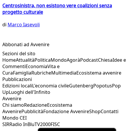
Centrosinistra, non esistono vere coalizioni senza
progetto culturale
di
Marco Iasevoli
Abbonati ad Avvenire
Sezioni del sito
Home
Attualità
Politica
Mondo
Agorà
Podcast
Chiesa
Idee e
Commenti
Economia
Vita e
Cura
Famiglia
Rubriche
Multimedia
Ecosistema avvenire
Pubblicazioni
Edizioni locali
L'economia civile
Gutenberg
Popotus
Pop
Up
Luoghi dell'Infinito
Avvenire
Chi siamo
Redazione
Ecosistema
Avvenire
Pubblicità
Fondazione Avvenire
Shop
Contatti
Mondo CEI
SIR
Radio InBlu
TV2000
FISC