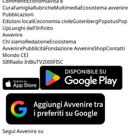
Commenti
Economia
Vita e
Cura
Famiglia
Rubriche
Multimedia
Ecosistema avvenire
Pubblicazioni
Edizioni locali
L'economia civile
Gutenberg
Popotus
Pop
Up
Luoghi dell'Infinito
Avvenire
Chi siamo
Redazione
Ecosistema
Avvenire
Pubblicità
Fondazione Avvenire
Shop
Contatti
Mondo CEI
SIR
Radio InBlu
TV2000
FISC
Segui Avvenire su