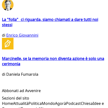
La "folla" ci riguarda, siamo chiamati a dare tutti noi
stessi
di
Enrico Giovannini
Marcinelle, se la memoria non diventa azione è solo una
cerimonia
di
Daniela Fumarola
Abbonati ad Avvenire
Sezioni del sito
Home
Attualità
Politica
Mondo
Agorà
Podcast
Chiesa
Idee e