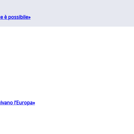
e è possibile»
uivano l’Europa»