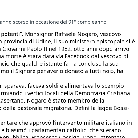
 l'anno scorso in occasione del 91° compleanno
 i “potenti”. Monsignor Raffaele Nogaro, vescovo
 provincia di Udine, il suo ministero episcopale si è
Giovanni Paolo II nel 1982, otto anni dopo arrivò
a sua morte è stata data via Facebook dal vescovo di
uncio che qualche istante fa ha concluso la sua
o il Signore per averlo donato a tutti noi», ha
ni sparava, faceva soldi e alimentava lo scempio
rmiando i vertici locali della Democrazia Cristiana.
 Casertano, Nogaro è stato membro della
della pastorale migratoria. Definì la legge Bossi-
entare che approvò l’intervento militare italiano in
 e biasimò i parlamentari cattolici che si erano
a Repubblica, Francesco Cossiga. Dopo l’attentato