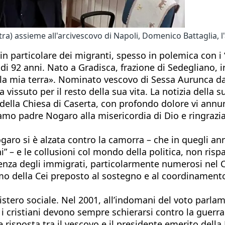
stra) assieme all'arcivescovo di Napoli, Domenico Battaglia,
i, in particolare dei migranti, spesso in polemica con
i 92 anni. Nato a Gradisca, frazione di Sedegliano, in
la mia terra». Nominato vescovo di Sessa Aurunca da 
ha vissuto per il resto della sua vita. La notizia dell
le della Chiesa di Caserta, con profondo dolore vi ann
mo padre Nogaro alla misericordia di Dio e ringraziam
garo si è alzata contro la camorra – che in quegli an
 – e le collusioni col mondo della politica, non rispa
ienza degli immigrati, particolarmente numerosi nel
mo della Cei preposto al sostegno e al coordinamento 
stero sociale. Nel 2001, all’indomani del voto parlam
 i cristiani devono sempre schierarsi contro la guerra
e risposta tra il vescovo e il presidente emerito dell