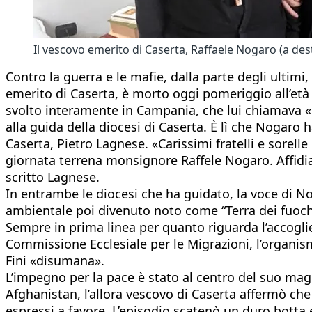
Il vescovo emerito di Caserta, Raffaele Nogaro (a de
Contro la guerra e le mafie, dalla parte degli ultim
emerito di Caserta, è morto oggi pomeriggio all’età d
svolto interamente in Campania, che lui chiamava «
alla guida della diocesi di Caserta. È lì che Nogaro 
Caserta, Pietro Lagnese. «Carissimi fratelli e sorel
giornata terrena monsignore Raffele Nogaro. Affidia
scritto Lagnese.
In entrambe le diocesi che ha guidato, la voce di No
ambientale poi divenuto noto come “Terra dei fuochi”
Sempre in prima linea per quanto riguarda l’accogl
Commissione Ecclesiale per le Migrazioni, l’organis
Fini «disumana».
L’impegno per la pace è stato al centro del suo magi
Afghanistan, l’allora vescovo di Caserta affermò che
espressi a favore. L’episodio scatenò un duro botta 