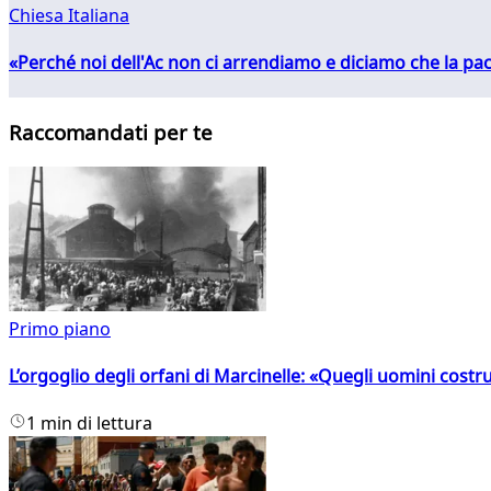
Chiesa Italiana
«Perché noi dell'Ac non ci arrendiamo e diciamo che la pac
Raccomandati per te
Primo piano
L’orgoglio degli orfani di Marcinelle: «Quegli uomini costr
1 min di lettura