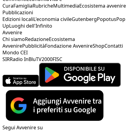
Cura
Famiglia
Rubriche
Multimedia
Ecosistema avvenire
Pubblicazioni
Edizioni locali
L'economia civile
Gutenberg
Popotus
Pop
Up
Luoghi dell'Infinito
Avvenire
Chi siamo
Redazione
Ecosistema
Avvenire
Pubblicità
Fondazione Avvenire
Shop
Contatti
Mondo CEI
SIR
Radio InBlu
TV2000
FISC
Segui Avvenire su