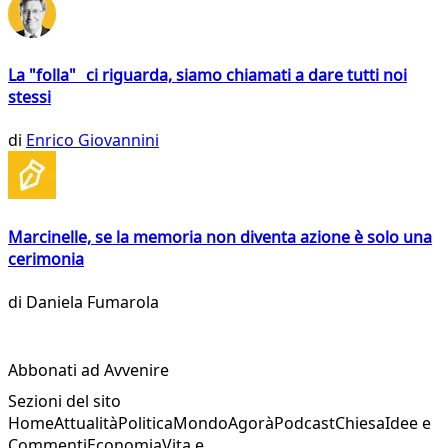
La "folla" ci riguarda, siamo chiamati a dare tutti noi
stessi
di
Enrico Giovannini
Marcinelle, se la memoria non diventa azione è solo una
cerimonia
di
Daniela Fumarola
Abbonati ad Avvenire
Sezioni del sito
Home
Attualità
Politica
Mondo
Agorà
Podcast
Chiesa
Idee e
Commenti
Economia
Vita e