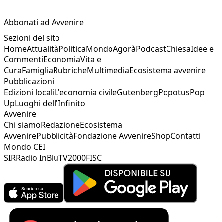
Abbonati ad Avvenire
Sezioni del sito
Home
Attualità
Politica
Mondo
Agorà
Podcast
Chiesa
Idee e
Commenti
Economia
Vita e
Cura
Famiglia
Rubriche
Multimedia
Ecosistema avvenire
Pubblicazioni
Edizioni locali
L'economia civile
Gutenberg
Popotus
Pop
Up
Luoghi dell'Infinito
Avvenire
Chi siamo
Redazione
Ecosistema
Avvenire
Pubblicità
Fondazione Avvenire
Shop
Contatti
Mondo CEI
SIR
Radio InBlu
TV2000
FISC