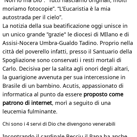
“Non io ma Dio”. “Tutti nasciamo originali, molti
moriamo fotocopie”. “L'Eucaristia è la mia
autostrada per il cielo”.
La notizia della sua beatificazione oggi unisce in
un unico grande "grazie" le diocesi di MIlano e di
Assisi-Nocera Umbra-Gualdo Tadino. Proprio nella
città del poverello infatti, presso il Santuario della
Spogliazione sono conservati i resti mortali di
Carlo. Decisiva per la salita agli onori degli altari,
la guarigione avvenuta per sua intercessione in
Brasile di un bambino. Acutis, appassionato di
informatica al punto da essere
proposto come
patrono di internet
, morì a seguito di una
leucemia fulminante.
Chi sono i 4 servi di Dio che divengono venerabili
Incontrando il cardinale Becciu il Papa ha anche