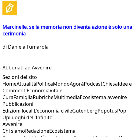
Marcinelle, se la memoria non diventa azione è solo una
cerimonia
di
Daniela Fumarola
Abbonati ad Avvenire
Sezioni del sito
Home
Attualità
Politica
Mondo
Agorà
Podcast
Chiesa
Idee e
Commenti
Economia
Vita e
Cura
Famiglia
Rubriche
Multimedia
Ecosistema avvenire
Pubblicazioni
Edizioni locali
L'economia civile
Gutenberg
Popotus
Pop
Up
Luoghi dell'Infinito
Avvenire
Chi siamo
Redazione
Ecosistema