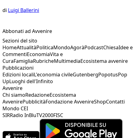
di
Luigi Ballerini
Abbonati ad Avvenire
Sezioni del sito
Home
Attualità
Politica
Mondo
Agorà
Podcast
Chiesa
Idee e
Commenti
Economia
Vita e
Cura
Famiglia
Rubriche
Multimedia
Ecosistema avvenire
Pubblicazioni
Edizioni locali
L'economia civile
Gutenberg
Popotus
Pop
Up
Luoghi dell'Infinito
Avvenire
Chi siamo
Redazione
Ecosistema
Avvenire
Pubblicità
Fondazione Avvenire
Shop
Contatti
Mondo CEI
SIR
Radio InBlu
TV2000
FISC