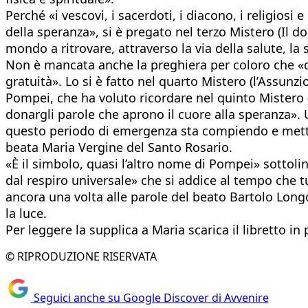
Perché «i vescovi, i sacerdoti, i diacono, i religiosi
della speranza», si è pregato nel terzo Mistero (Il d
mondo a ritrovare, attraverso la via della salute, la 
Non è mancata anche la preghiera per coloro che «c
gratuità». Lo si è fatto nel quarto Mistero (l’Assunzi
Pompei, che ha voluto ricordare nel quinto Mistero (
donargli parole che aprono il cuore alla speranza». 
questo periodo di emergenza sta compiendo e metten
beata Maria Vergine del Santo Rosario.
«È il simbolo, quasi l’altro nome di Pompei» sottolin
dal respiro universale» che si addice al tempo che 
ancora una volta alle parole del beato Bartolo Longo: 
la luce.
Per leggere la supplica a Maria scarica il libretto i
© RIPRODUZIONE RISERVATA
Seguici anche su Google Discover di Avvenire