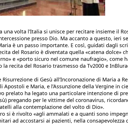
 una volta l’Italia si unisce per recitare insieme il 
a intercessione presso Dio. Ma accanto a questo, ieri 
Maria è un passo importante. E così, guidati dagli scr
cita del Rosario è diventata quella «catena dolce» ch
inferno» e «porto sicuro nel comune naufragio», come h
 recita del Rosario trasmesso da Tv2000 e InBluradio
le Risurrezione di Gesù all’Incoronazione di Maria a Re
gli Apostoli e Maria, e l’Assunzione della Vergine in 
covo prelato ha legato una particolare intenzione di pr
esù) pregando per le vittime del coronavirus, ricordan
atelli alla contemplazione del volto di Dio».
ro si è rivolto «agli ammalati e a quanti sono impegn
nitari ad accostarsi ai pazienti, nella consapevolezza 