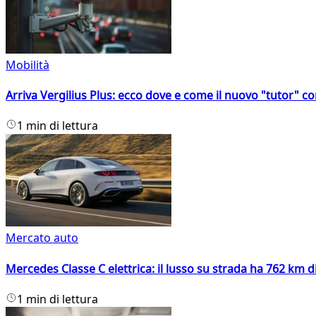
Mobilità
Arriva Vergilius Plus: ecco dove e come il nuovo "tutor" con
1 min di lettura
Mercato auto
Mercedes Classe C elettrica: il lusso su strada ha 762 km 
1 min di lettura