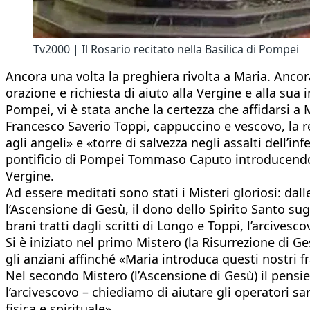
Tv2000 | Il Rosario recitato nella Basilica di Pompei
Ancora una volta la preghiera rivolta a Maria. Ancora
orazione e richiesta di aiuto alla Vergine e alla su
Pompei, vi è stata anche la certezza che affidarsi a 
Francesco Saverio Toppi, cappuccino e vescovo, la re
agli angeli» e «torre di salvezza negli assalti dell’
pontificio di Pompei Tommaso Caputo introducendo la
Vergine.
Ad essere meditati sono stati i Misteri gloriosi: dal
l’Ascensione di Gesù, il dono dello Spirito Santo su
brani tratti dagli scritti di Longo e Toppi, l’arcives
Si è iniziato nel primo Mistero (la Risurrezione di G
gli anziani affinché «Maria introduca questi nostri fr
Nel secondo Mistero (l’Ascensione di Gesù) il pensie
l’arcivescovo – chiediamo di aiutare gli operatori sa
fisica e spirituale».