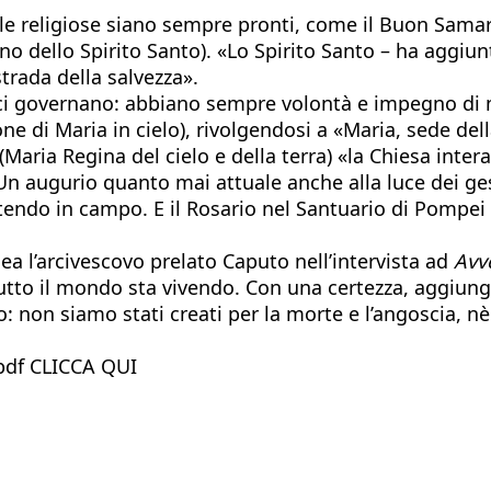
 e le religiose siano sempre pronti, come il Buon Samari
ono dello Spirito Santo). «Lo Spirito Santo – ha aggiun
strada della salvezza».
i governano: abbiano sempre volontà e impegno di met
one di Maria in cielo), rivolgendosi a «Maria, sede del
Maria Regina del cielo e della terra) «la Chiesa inter
Un augurio quanto mai attuale anche alla luce dei gest
do in campo. E il Rosario nel Santuario di Pompei n
ea l’arcivescovo prelato Caputo nell’intervista ad
Avv
tutto il mondo sta vivendo. Con una certezza, aggiun
non siamo stati creati per la morte e l’angoscia, nè pe
n pdf CLICCA QUI