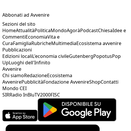
Abbonati ad Avvenire
Sezioni del sito
Home
Attualità
Politica
Mondo
Agorà
Podcast
Chiesa
Idee e
Commenti
Economia
Vita e
Cura
Famiglia
Rubriche
Multimedia
Ecosistema avvenire
Pubblicazioni
Edizioni locali
L'economia civile
Gutenberg
Popotus
Pop
Up
Luoghi dell'Infinito
Avvenire
Chi siamo
Redazione
Ecosistema
Avvenire
Pubblicità
Fondazione Avvenire
Shop
Contatti
Mondo CEI
SIR
Radio InBlu
TV2000
FISC