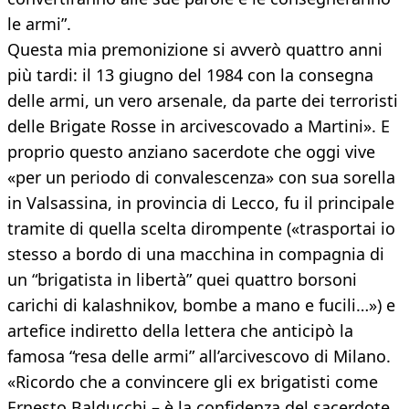
le armi”.
Questa mia premonizione si avverò quattro anni
più tardi: il 13 giugno del 1984 con la consegna
delle armi, un vero arsenale, da parte dei terroristi
delle Brigate Rosse in arcivescovado a Martini». E
proprio questo anziano sacerdote che oggi vive
«per un periodo di convalescenza» con sua sorella
in Valsassina, in provincia di Lecco, fu il principale
tramite di quella scelta dirompente («trasportai io
stesso a bordo di una macchina in compagnia di
un “brigatista in libertà” quei quattro borsoni
carichi di kalashnikov, bombe a mano e fucili…») e
artefice indiretto della lettera che anticipò la
famosa “resa delle armi” all’arcivescovo di Milano.
«Ricordo che a convincere gli ex brigatisti come
Ernesto Balducchi – è la confidenza del sacerdote