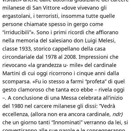
milanese di San Vittore «dove vivevano gli
ergastolani, i terroristi, insomma tutte quelle
persone chiamate spesso in gergo come
“irriducibili”». Sono i primi ricordi che affiorano
nella memoria del salesiano don Luigi Melesi,
classe 1933, storico cappellano della casa
circondariale dal 1978 al 2008. Impressioni che
rievocano «la grandezza u- mile» del cardinale
Martini di cui oggi ricorrono i cinque anni dalla
scomparsa. «Fu io stesso a farmi “profeta” di quel
gesto clamoroso che tanta eco ebbe – rivela oggi
–. A conclusione di una Messa celebrata all’inizio
del 1980 nel carcere milanese gli dissi: “Vedrà
eccellenza, (allora non era ancora cardinale,
ndr)
che un giorno tanti “Innominati” verranno da lei, si
convertiranno alle sue parole e le consegneranno