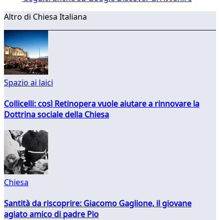
Altro di Chiesa Italiana
Spazio ai laici
Collicelli: così Retinopera vuole aiutare a rinnovare la
Dottrina sociale della Chiesa
Chiesa
Santità da riscoprire: Giacomo Gaglione, il giovane
agiato amico di padre Pio