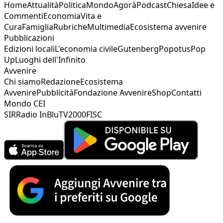
Home
Attualità
Politica
Mondo
Agorà
Podcast
Chiesa
Idee e
Commenti
Economia
Vita e
Cura
Famiglia
Rubriche
Multimedia
Ecosistema avvenire
Pubblicazioni
Edizioni locali
L'economia civile
Gutenberg
Popotus
Pop
Up
Luoghi dell'Infinito
Avvenire
Chi siamo
Redazione
Ecosistema
Avvenire
Pubblicità
Fondazione Avvenire
Shop
Contatti
Mondo CEI
SIR
Radio InBlu
TV2000
FISC