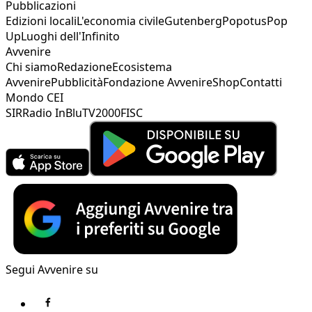
Pubblicazioni
Edizioni locali
L'economia civile
Gutenberg
Popotus
Pop
Up
Luoghi dell'Infinito
Avvenire
Chi siamo
Redazione
Ecosistema
Avvenire
Pubblicità
Fondazione Avvenire
Shop
Contatti
Mondo CEI
SIR
Radio InBlu
TV2000
FISC
Segui Avvenire su