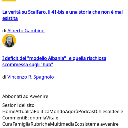
La verità su Scalfaro, il 41-bis e una storia che non è mai
esistita
di
Alberto Gambino
I deficit del "modello Albania" e quella rischiosa
scommessa sugli "hub"
di
Vincenzo R. Spagnolo
Abbonati ad Avvenire
Sezioni del sito
Home
Attualità
Politica
Mondo
Agorà
Podcast
Chiesa
Idee e
Commenti
Economia
Vita e
Cura
Famiglia
Rubriche
Multimedia
Ecosistema avvenire