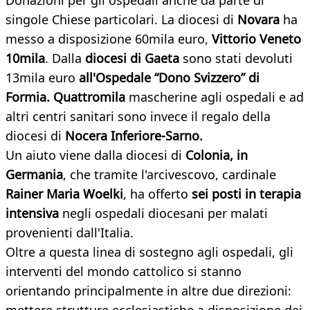
Donazioni per gli ospedali anche da parte di
singole Chiese particolari. La diocesi di
Novara
ha
messo a disposizione 60mila euro,
Vittorio Veneto
10mila
. Dalla
diocesi di Gaeta
sono stati devoluti
13mila euro
all'Ospedale “Dono Svizzero” di
Formia. Quattromila
mascherine agli ospedali e ad
altri centri sanitari sono invece il regalo della
diocesi di
Nocera Inferiore-Sarno.
Un aiuto viene dalla diocesi di
Colonia, in
Germania
, che tramite l'arcivescovo, cardinale
Rainer Maria Woelki
, ha offerto
sei posti in terapia
intensiva
negli ospedali diocesani per malati
provenienti dall'Italia.
Oltre a questa linea di sostegno agli ospedali, gli
interventi del mondo cattolico si stanno
orientando principalmente in altre due direzioni: