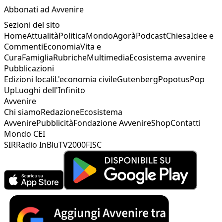
Abbonati ad Avvenire
Sezioni del sito
Home
Attualità
Politica
Mondo
Agorà
Podcast
Chiesa
Idee e
Commenti
Economia
Vita e
Cura
Famiglia
Rubriche
Multimedia
Ecosistema avvenire
Pubblicazioni
Edizioni locali
L'economia civile
Gutenberg
Popotus
Pop
Up
Luoghi dell'Infinito
Avvenire
Chi siamo
Redazione
Ecosistema
Avvenire
Pubblicità
Fondazione Avvenire
Shop
Contatti
Mondo CEI
SIR
Radio InBlu
TV2000
FISC