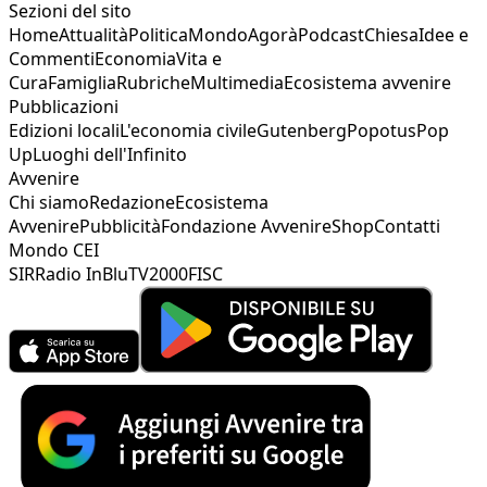
Sezioni del sito
Home
Attualità
Politica
Mondo
Agorà
Podcast
Chiesa
Idee e
Commenti
Economia
Vita e
Cura
Famiglia
Rubriche
Multimedia
Ecosistema avvenire
Pubblicazioni
Edizioni locali
L'economia civile
Gutenberg
Popotus
Pop
Up
Luoghi dell'Infinito
Avvenire
Chi siamo
Redazione
Ecosistema
Avvenire
Pubblicità
Fondazione Avvenire
Shop
Contatti
Mondo CEI
SIR
Radio InBlu
TV2000
FISC