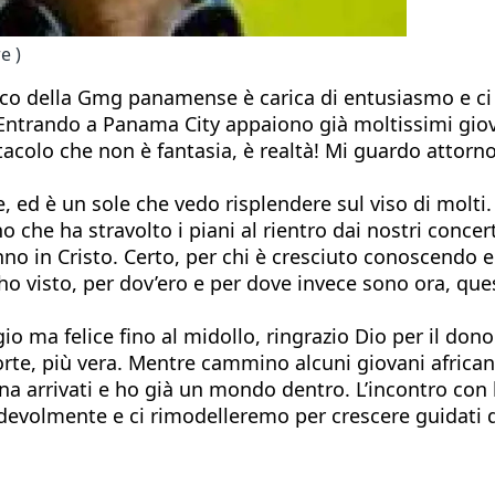
e )
ico della Gmg panamense è carica di entusiasmo e ci c
ia. Entrando a Panama City appaiono già moltissimi gi
tacolo che non è fantasia, è realtà! Mi guardo attorn
le, ed è un sole che vedo risplendere sul viso di molt
he ha stravolto i piani al rientro dai nostri concerti
iranno in Cristo. Certo, per chi è cresciuto conoscend
 ho visto, per dov’ero e per dove invece sono ora, qu
o ma felice fino al midollo, ringrazio Dio per il dono
forte, più vera. Mentre cammino alcuni giovani african
na arrivati e ho già un mondo dentro. L’incontro con l
ndevolmente e ci rimodelleremo per crescere guidati 