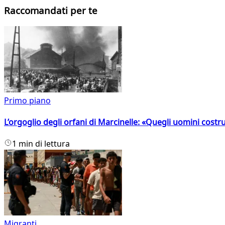
Raccomandati per te
Primo piano
L’orgoglio degli orfani di Marcinelle: «Quegli uomini costr
1 min di lettura
Migranti