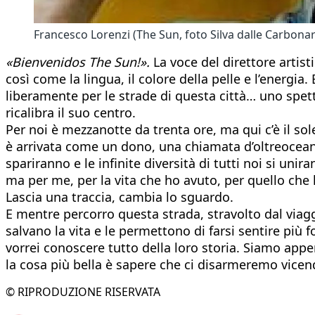
Francesco Lorenzi (The Sun, foto Silva dalle Carbonar
«Bienvenidos The Sun!».
La voce del direttore artist
così come la lingua, il colore della pelle e l’energ
liberamente per le strade di questa città… uno spet
ricalibra il suo centro.
Per noi è mezzanotte da trenta ore, ma qui c’è il so
è arrivata come un dono, una chiamata d’oltreoceano c
spariranno e le infinite diversità di tutti noi si un
ma per me, per la vita che ho avuto, per quello che
Lascia una traccia, cambia lo sguardo.
E mentre percorro questa strada, stravolto dal viaggi
salvano la vita e le permettono di farsi sentire più 
vorrei conoscere tutto della loro storia. Siamo appe
la cosa più bella è sapere che ci disarmeremo vice
© RIPRODUZIONE RISERVATA