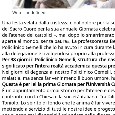
Web | undefined
Una festa velata dalla tristezza e dal dolore per la 
del Sacro Cuore per la sua annuale Giornata celebra
dell’ateneo dei cattolici –, ma, dopo lo smarrimento 
aperta al mondo, senza paura». La professoressa Bec
Policlinico Gemelli che lo ha avuto in cura durante 
alla delegazione e rivolgendosi proprio alla profess
Per 38 giorni il Policlinico Gemelli, struttura che 
significato per l’intera realtà accademica questa pr
Nei giorni di degenza al nostro Policlinico Gemelli,
malattia, ma senza far venir meno il buon umore, h
Questa è per lei la prima Giornata per l’Università
È un appuntamento ormai storico per l’ateneo e devo
confronto con la Chiesa e la società italiana. Tra l’
Toniolo. Lo spirito di fondo che le anima è far vive
mettendo a servizio di tutti le nostre idee e progett
che si sono resi disponibili ad andare nelle diocesi 