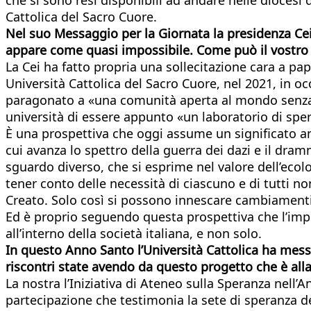
Cattolica del Sacro Cuore.
Nel suo Messaggio per la Giornata la presidenza Ce
appare come quasi impossibile. Come può il vostro 
La Cei ha fatto propria una sollecitazione cara a pa
Università Cattolica del Sacro Cuore, nel 2021, in 
paragonato a «una comunità aperta al mondo senza 
università di essere appunto «un laboratorio di spe
È una prospettiva che oggi assume un significato anc
cui avanza lo spettro della guerra dei dazi e il dra
sguardo diverso, che si esprime nel valore dell’eco
tener conto delle necessità di ciascuno e di tutti no
Creato. Solo così si possono innescare cambiamenti v
Ed è proprio seguendo questa prospettiva che l’imp
all’interno della società italiana, e non solo.
In questo Anno Santo l’Università Cattolica ha messo
riscontri state avendo da questo progetto che è al
La nostra l’Iniziativa di Ateneo sulla Speranza nell
partecipazione che testimonia la sete di speranza de