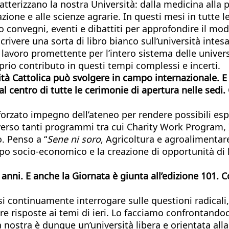
atterizzano la nostra Università: dalla medicina alla p
azione e alle scienze agrarie. In questi mesi in tutte 
 convegni, eventi e dibattiti per approfondire il mo
scrivere una sorta di libro bianco sull’università int
lavoro promettente per l’intero sistema delle univer
prio contributo in questi tempi complessi e incerti.
rsità Cattolica può svolgere in campo internazionale. 
a al centro di tutte le cerimonie di apertura nelle s
afforzato impegno dell’ateneo per rendere possibili esp
averso tanti programmi tra cui Charity Work Program,
o. Penso a “
Sene ni soro
, Agricoltura e agroalimentar
uppo socio-economico e la creazione di opportunità di l
 anni. E anche la Giornata è giunta all’edizione 101.
si continuamente interrogare sulle questioni radicali
dare risposte ai temi di ieri. Lo facciamo confrontan
nostra è dunque un’università libera e orientata alla 