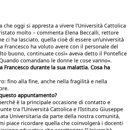
 che oggi si appresta a vivere l’Università Cattolica
tristato molto – commenta Elena Beccalli, rettore
 ci ha lasciato, quella cioè di essere un’università
a Francesco ha voluto avere con il personale del
olto buono, continuate così» aveva detto il Pontefice
e... Quando comandano le donne le cose vanno».
apa Francesco durante la sua malattia. Cosa ha
fino alla fine, anche nella fragilità e nella
ore.
ive questo appuntamento?
erché è la principale occasione di contatto e
unte tra l’Università Cattolica e l’Istituto Giuseppe
nata Universitaria da parte della nostra comunità,
 mi piace ricordare quella che coinvolgerà i docenti
issione educativa che caratterizza l’Università