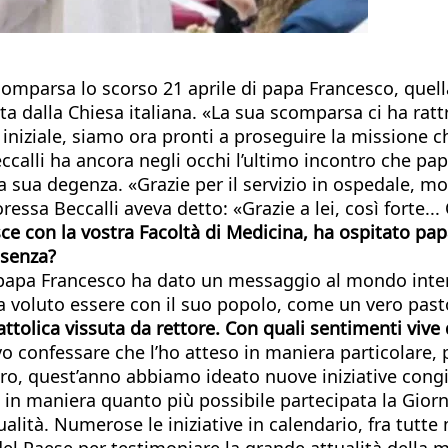
scomparsa lo scorso 21 aprile di papa Francesco, quella
ta dalla Chiesa italiana. «La sua scomparsa ci ha rat
iniziale, siamo ora pronti a proseguire la missione che
calli ha ancora negli occhi l’ultimo incontro che pap
la sua degenza. «Grazie per il servizio in ospedale, m
oressa Beccalli aveva detto: «Grazie a lei, così fort
nasce con la vostra Facoltà di Medicina, ha ospitato p
esenza?
 papa Francesco ha dato un messaggio al mondo intero: 
a voluto essere con il suo popolo, come un vero past
 Cattolica vissuta da rettore. Con quali sentimenti v
 confessare che l’ho atteso in maniera particolare, p
altro, quest’anno abbiamo ideato nuove iniziative congi
re in maniera quanto più possibile partecipata la Gior
ualità. Numerose le iniziative in calendario, fra tutte
del Paese per testimoniare la grande attualità della m