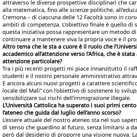
attraverso le diverse prospettive disciplinari che car
alla matematica, fino alle scienze politiche, all’educ
Cremona – di ciascuna delle 12 Facoltà sono in corso
ambiti di competenza. L’obiettivo finale è quello di 
questa iniziativa possa rappresentare un metodo di 
continuare a mantenere viva la propria voce e il pro
Altro tema che le sta a cuore è il ruolo che l’Unive
accademico all’attenzione verso l’Africa, che è stat
attenzione particolare?
Tra i più recenti progetti mi piace innanzitutto il r
studenti e il nostro personale amministrativo attr
E ancora alcuni nuovi progetti a carattere scientific
locale del Mali” con l’obiettivo di sostenere lo svil
sensibilizzare sui rischi dell’immigrazione illegale.
L’Università Cattolica ha superato i suoi primi cento
l’ateneo che guida dal luglio dell’anno scorso?
L’essere attuale del nostro ateneo sta nel suo saper
di senso che guardino al futuro, senza limitarsi a 
però dal desiderio di proporre una visione nuova. La 