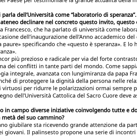
i parla dell’Università come “laboratorio di speranz
ateneo declinare nel concreto questo invito, questo 
pa Francesco, che ha parlato di università come labora
occasione dell’inaugurazione dell’Anno accademico del
paure» specificando che «questo è speranza». E lo h
ranza».
or più prezioso e radicale per via del forte contrast
mma dei conflitti in tante parti del mondo. Come sapp
logia integrale, avanzata con lungimiranza da papa F
nché di proteggere la dignità della persona nelle relaz
irtuosi per ridurre le polarizzazioni ormai sempre pi
egno dell’Università Cattolica del Sacro Cuore deve
 in campo diverse iniziative coinvolgendo tutte e dodi
la metà del suo cammino?
’Anno giubilare sta ricevendo grande attenzione da par
i giovani. Il palinsesto propone una serie di incontri